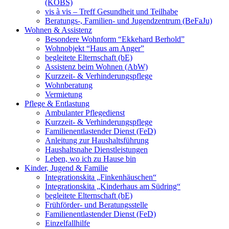
(KOBS)
vis à vis – Treff Gesundheit und Teilhabe
Beratungs-, Familien- und Jugendzentrum (BeFaJu)
Wohnen & Assistenz
Besondere Wohnform “Ekkehard Berhold”
Wohnobjekt “Haus am Anger”
begleitete Elternschaft (bE)
Assistenz beim Wohnen (AbW)
Kurzzeit- & Verhinderungspflege
Wohnberatung
Vermietung
Pflege & Entlastung
Ambulanter Pflegedienst
Kurzzeit- & Verhinderungspflege
Familienentlastender Dienst (FeD)
Anleitung zur Haushaltsführung
Haushaltsnahe Dienstleistungen
Leben, wo ich zu Hause bin
Kinder, Jugend & Familie
Integrationskita „Finkenhäuschen“
Integrationskita „Kinderhaus am Südring“
begleitete Elternschaft (bE)
Frühförder- und Beratungsstelle
Familienentlastender Dienst (FeD)
Einzelfallhilfe