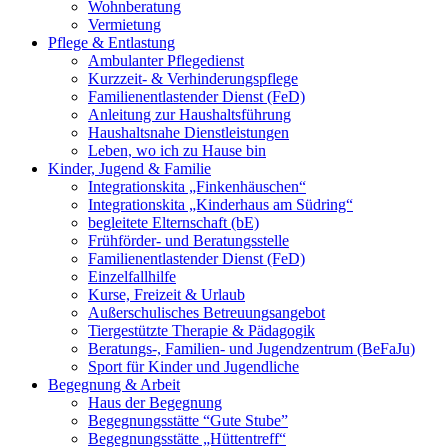
Wohnberatung
Vermietung
Pflege & Entlastung
Ambulanter Pflegedienst
Kurzzeit- & Verhinderungspflege
Familienentlastender Dienst (FeD)
Anleitung zur Haushaltsführung
Haushaltsnahe Dienstleistungen
Leben, wo ich zu Hause bin
Kinder, Jugend & Familie
Integrationskita „Finkenhäuschen“
Integrationskita „Kinderhaus am Südring“
begleitete Elternschaft (bE)
Frühförder- und Beratungsstelle
Familienentlastender Dienst (FeD)
Einzelfallhilfe
Kurse, Freizeit & Urlaub
Außerschulisches Betreuungsangebot
Tiergestützte Therapie & Pädagogik
Beratungs-, Familien- und Jugendzentrum (BeFaJu)
Sport für Kinder und Jugendliche
Begegnung & Arbeit
Haus der Begegnung
Begegnungsstätte “Gute Stube”
Begegnungsstätte „Hüttentreff“