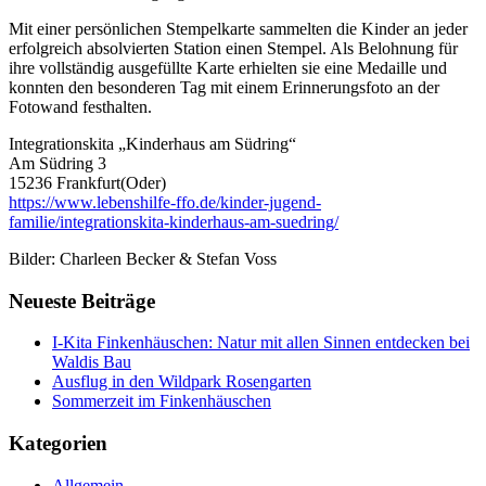
Mit einer persönlichen Stempelkarte sammelten die Kinder an jeder
erfolgreich absolvierten Station einen Stempel. Als Belohnung für
ihre vollständig ausgefüllte Karte erhielten sie eine Medaille und
konnten den besonderen Tag mit einem Erinnerungsfoto an der
Fotowand festhalten.
Integrationskita „Kinderhaus am Südring“
Am Südring 3
15236 Frankfurt(Oder)
https://www.lebenshilfe-ffo.de/kinder-jugend-
familie/integrationskita-kinderhaus-am-suedring/
Bilder: Charleen Becker & Stefan Voss
Neueste Beiträge
I-Kita Finkenhäuschen: Natur mit allen Sinnen entdecken bei
Waldis Bau
Ausflug in den Wildpark Rosengarten
Sommerzeit im Finkenhäuschen
Kategorien
Allgemein