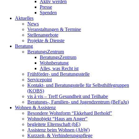
Aktiv werden
Presse
Spenden
Aktuelles
News
Veranstaltungen & Termine
Stellenangebote
Projekte & Dienste
Beratung
BeratungsZentrum
BeratungsZentrum
Wohnberatung
Alles, was Recht ist
Frühförder- und Beratungsstelle
Servicepoint
Kontakt- und Beratungsstelle für Selbsthilfegruppen
(KOBS)
vis à vis – Treff Gesundheit und Teilhabe
Beratungs-, Familien- und Jugendzentrum (BeFaJu)
Wohnen & Assistenz
Besondere Wohnform “Ekkehard Berhold”
Wohnobjekt “Haus am Anger”
begleitete Elternschaft (bE)
Assistenz beim Wohnen (AbW)
Kurzzeit- & Verhinderungspflege