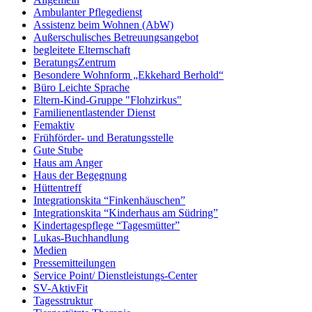
Ambulanter Pflegedienst
Assistenz beim Wohnen (AbW)
Außerschulisches Betreuungsangebot
begleitete Elternschaft
BeratungsZentrum
Besondere Wohnform „Ekkehard Berhold“​
Büro Leichte Sprache
Eltern-Kind-Gruppe "Flohzirkus"
Familienentlastender Dienst
Femaktiv
Frühförder- und Beratungsstelle
Gute Stube
Haus am Anger
Haus der Begegnung
Hüttentreff
Integrationskita “Finkenhäuschen”
Integrationskita “Kinderhaus am Südring”
Kindertagespflege “Tagesmütter”
Lukas-Buchhandlung
Medien
Pressemitteilungen
Service Point/ Dienstleistungs-Center
SV-AktivFit
Tagesstruktur