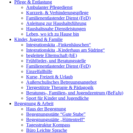
Pflege & Entlastung
Ambulanter Pflegedienst
Kurzzeit- & Verhinderungspflege
Familienentlastender Dienst (FeD)
Anleitung zur Haushaltsführung
Haushaltsnahe Dienstleistungen
Leben, wo ich zu Hause bin
Kinder, Jugend & Familie
Integrationskita „Finkenhäuschen“
Integrationskita „Kinderhaus am Südring“
begleitete Elternschaft (bE)
Frühförder- und Beratungsstelle
Familienentlastender Dienst (FeD)
Einzelfallhilfe
Kurse, Freizeit & Urlaub
Außerschulisches Betreuungsangebot
Tiergestützte Therapie & Pädagogik
Beratungs-, Familien- und Jugendzentrum (BeFaJu)
Sport für Kinder und Jugendliche
Begegnung & Arbeit
Haus der Begegnung
Begegnungsstätte “Gute Stube”
Begegnungsstätte „Hüttentreff“
Tagesstruktur Kompass
Büro Leichte Sprache