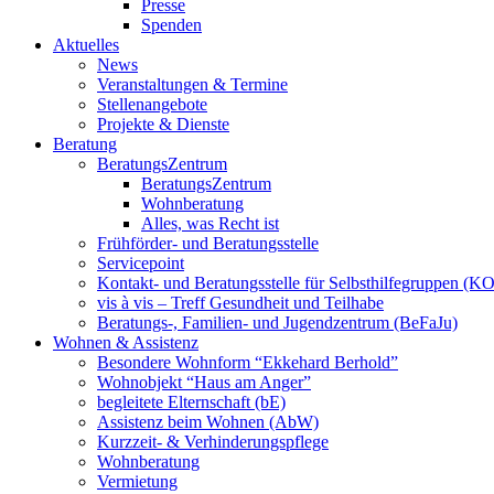
Presse
Spenden
Aktuelles
News
Veranstaltungen & Termine
Stellenangebote
Projekte & Dienste
Beratung
BeratungsZentrum
BeratungsZentrum
Wohnberatung
Alles, was Recht ist
Frühförder- und Beratungsstelle
Servicepoint
Kontakt- und Beratungsstelle für Selbsthilfegruppen (K
vis à vis – Treff Gesundheit und Teilhabe
Beratungs-, Familien- und Jugendzentrum (BeFaJu)
Wohnen & Assistenz
Besondere Wohnform “Ekkehard Berhold”
Wohnobjekt “Haus am Anger”
begleitete Elternschaft (bE)
Assistenz beim Wohnen (AbW)
Kurzzeit- & Verhinderungspflege
Wohnberatung
Vermietung