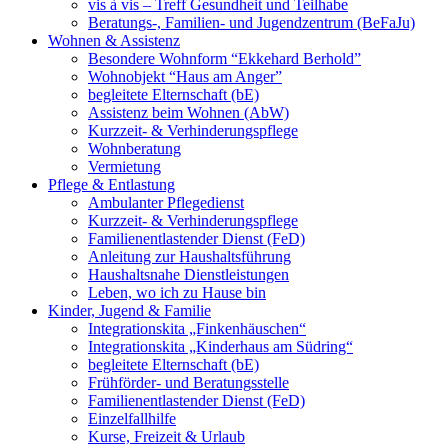
vis à vis – Treff Gesundheit und Teilhabe
Beratungs-, Familien- und Jugendzentrum (BeFaJu)
Wohnen & Assistenz
Besondere Wohnform “Ekkehard Berhold”
Wohnobjekt “Haus am Anger”
begleitete Elternschaft (bE)
Assistenz beim Wohnen (AbW)
Kurzzeit- & Verhinderungspflege
Wohnberatung
Vermietung
Pflege & Entlastung
Ambulanter Pflegedienst
Kurzzeit- & Verhinderungspflege
Familienentlastender Dienst (FeD)
Anleitung zur Haushaltsführung
Haushaltsnahe Dienstleistungen
Leben, wo ich zu Hause bin
Kinder, Jugend & Familie
Integrationskita „Finkenhäuschen“
Integrationskita „Kinderhaus am Südring“
begleitete Elternschaft (bE)
Frühförder- und Beratungsstelle
Familienentlastender Dienst (FeD)
Einzelfallhilfe
Kurse, Freizeit & Urlaub