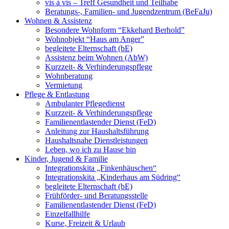
vis à vis – Treff Gesundheit und Teilhabe
Beratungs-, Familien- und Jugendzentrum (BeFaJu)
Wohnen & Assistenz
Besondere Wohnform “Ekkehard Berhold”
Wohnobjekt “Haus am Anger”
begleitete Elternschaft (bE)
Assistenz beim Wohnen (AbW)
Kurzzeit- & Verhinderungspflege
Wohnberatung
Vermietung
Pflege & Entlastung
Ambulanter Pflegedienst
Kurzzeit- & Verhinderungspflege
Familienentlastender Dienst (FeD)
Anleitung zur Haushaltsführung
Haushaltsnahe Dienstleistungen
Leben, wo ich zu Hause bin
Kinder, Jugend & Familie
Integrationskita „Finkenhäuschen“
Integrationskita „Kinderhaus am Südring“
begleitete Elternschaft (bE)
Frühförder- und Beratungsstelle
Familienentlastender Dienst (FeD)
Einzelfallhilfe
Kurse, Freizeit & Urlaub