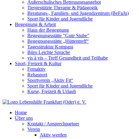
Außerschulisches Betreuungsangebot
Tiergestützte Therapie & Pädagogik
Beratungs-, Familien- und Jugendzentrum (BeFaJu)
Sport für Kinder und Jugendliche
Begegnung & Arbeit
Haus der Begegnung
Begegnungsstätte “Gute Stube”
Begegnungsstätte „Hüttentreff“
Tagesstruktur Kompass
Büro Leichte Sprache
vis à vis – Treff Gesundheit und Teilhabe
Sport, Freizeit & Kultur
Femaktiv
Rehasport
Sportverein „Aktiv Fit“
Sport für Kinder und Jugendliche
Kurse, Freizeit & Urlaub
Home
Über uns
Kontakt / Ansprechpartner
Verein
Aktiv werden