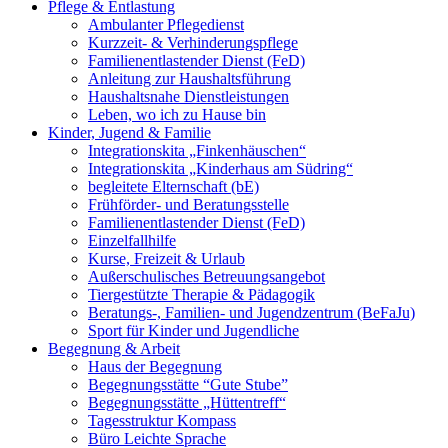
Pflege & Entlastung
Ambulanter Pflegedienst
Kurzzeit- & Verhinderungspflege
Familienentlastender Dienst (FeD)
Anleitung zur Haushaltsführung
Haushaltsnahe Dienstleistungen
Leben, wo ich zu Hause bin
Kinder, Jugend & Familie
Integrationskita „Finkenhäuschen“
Integrationskita „Kinderhaus am Südring“
begleitete Elternschaft (bE)
Frühförder- und Beratungsstelle
Familienentlastender Dienst (FeD)
Einzelfallhilfe
Kurse, Freizeit & Urlaub
Außerschulisches Betreuungsangebot
Tiergestützte Therapie & Pädagogik
Beratungs-, Familien- und Jugendzentrum (BeFaJu)
Sport für Kinder und Jugendliche
Begegnung & Arbeit
Haus der Begegnung
Begegnungsstätte “Gute Stube”
Begegnungsstätte „Hüttentreff“
Tagesstruktur Kompass
Büro Leichte Sprache