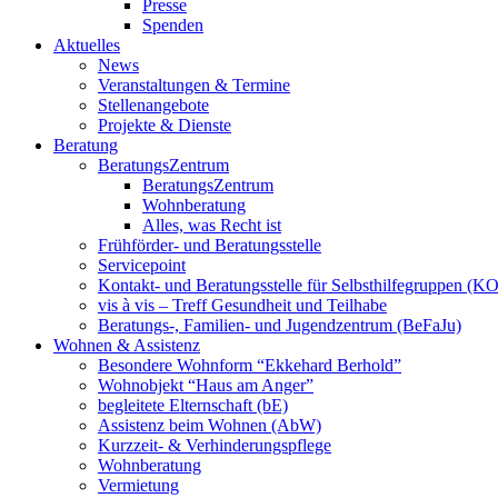
Presse
Spenden
Aktuelles
News
Veranstaltungen & Termine
Stellenangebote
Projekte & Dienste
Beratung
BeratungsZentrum
BeratungsZentrum
Wohnberatung
Alles, was Recht ist
Frühförder- und Beratungsstelle
Servicepoint
Kontakt- und Beratungsstelle für Selbsthilfegruppen (K
vis à vis – Treff Gesundheit und Teilhabe
Beratungs-, Familien- und Jugendzentrum (BeFaJu)
Wohnen & Assistenz
Besondere Wohnform “Ekkehard Berhold”
Wohnobjekt “Haus am Anger”
begleitete Elternschaft (bE)
Assistenz beim Wohnen (AbW)
Kurzzeit- & Verhinderungspflege
Wohnberatung
Vermietung