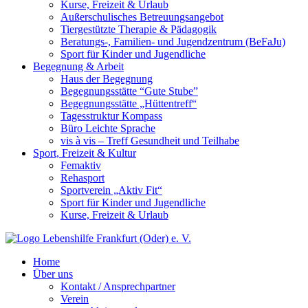
Kurse, Freizeit & Urlaub
Außerschulisches Betreuungsangebot
Tiergestützte Therapie & Pädagogik
Beratungs-, Familien- und Jugendzentrum (BeFaJu)
Sport für Kinder und Jugendliche
Begegnung & Arbeit
Haus der Begegnung
Begegnungsstätte “Gute Stube”
Begegnungsstätte „Hüttentreff“
Tagesstruktur Kompass
Büro Leichte Sprache
vis à vis – Treff Gesundheit und Teilhabe
Sport, Freizeit & Kultur
Femaktiv
Rehasport
Sportverein „Aktiv Fit“
Sport für Kinder und Jugendliche
Kurse, Freizeit & Urlaub
Home
Über uns
Kontakt / Ansprechpartner
Verein