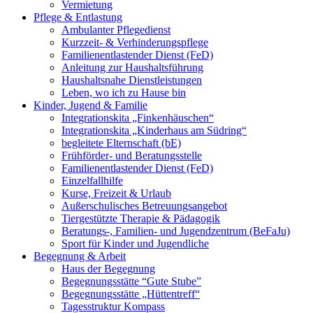
Vermietung
Pflege & Entlastung
Ambulanter Pflegedienst
Kurzzeit- & Verhinderungspflege
Familienentlastender Dienst (FeD)
Anleitung zur Haushaltsführung
Haushaltsnahe Dienstleistungen
Leben, wo ich zu Hause bin
Kinder, Jugend & Familie
Integrationskita „Finkenhäuschen“
Integrationskita „Kinderhaus am Südring“
begleitete Elternschaft (bE)
Frühförder- und Beratungsstelle
Familienentlastender Dienst (FeD)
Einzelfallhilfe
Kurse, Freizeit & Urlaub
Außerschulisches Betreuungsangebot
Tiergestützte Therapie & Pädagogik
Beratungs-, Familien- und Jugendzentrum (BeFaJu)
Sport für Kinder und Jugendliche
Begegnung & Arbeit
Haus der Begegnung
Begegnungsstätte “Gute Stube”
Begegnungsstätte „Hüttentreff“
Tagesstruktur Kompass