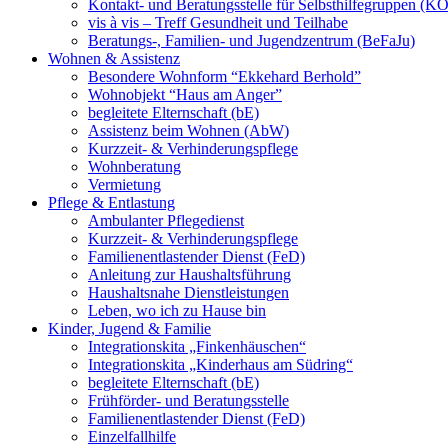
Kontakt- und Beratungsstelle für Selbsthilfegruppen (K
vis à vis – Treff Gesundheit und Teilhabe
Beratungs-, Familien- und Jugendzentrum (BeFaJu)
Wohnen & Assistenz
Besondere Wohnform “Ekkehard Berhold”
Wohnobjekt “Haus am Anger”
begleitete Elternschaft (bE)
Assistenz beim Wohnen (AbW)
Kurzzeit- & Verhinderungspflege
Wohnberatung
Vermietung
Pflege & Entlastung
Ambulanter Pflegedienst
Kurzzeit- & Verhinderungspflege
Familienentlastender Dienst (FeD)
Anleitung zur Haushaltsführung
Haushaltsnahe Dienstleistungen
Leben, wo ich zu Hause bin
Kinder, Jugend & Familie
Integrationskita „Finkenhäuschen“
Integrationskita „Kinderhaus am Südring“
begleitete Elternschaft (bE)
Frühförder- und Beratungsstelle
Familienentlastender Dienst (FeD)
Einzelfallhilfe