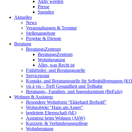
Aktiv werden
Presse
Spenden
Aktuelles
News
Veranstaltungen & Termine
Stellenangebote
Projekte & Dienste
Beratung
BeratungsZentrum
BeratungsZentrum
Wohnberatung
Alles, was Recht ist
Frühförder- und Beratungsstelle
Servicepoint
Kontakt- und Beratungsstelle für Selbsthilfegruppen (K
vis à vis – Treff Gesundheit und Teilhabe
Beratungs-, Familien- und Jugendzentrum (BeFaJu)
Wohnen & Assistenz
Besondere Wohnform “Ekkehard Berhold”
Wohnobjekt “Haus am Anger”
begleitete Elternschaft (bE)
Assistenz beim Wohnen (AbW)
Kurzzeit- & Verhinderungspflege
Wohnberatung