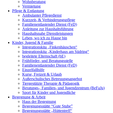
Wohnberatung
Vermietung
Pflege & Entlastung
Ambulanter Pflegedienst
Kurzzeit- & Verhinderungspflege
Familienentlastender Dienst (FeD)
Anleitung zur Haushaltsführung
Haushaltsnahe Dienstleistungen
Leben, wo ich zu Hause bin
Kinder, Jugend & Familie
Integrationskita „Finkenhäuschen“
Integrationskita „Kinderhaus am Südring“
begleitete Elternschaft (bE)
Frühförder- und Beratungsstelle
Familienentlastender Dienst (FeD)
Einzelfallhilfe
Kurse, Freizeit & Urlaub
Außerschulisches Betreuungsangebot
Tiergestützte Therapie & Pädagogik
Beratungs-, Familien- und Jugendzentrum (BeFaJu)
Sport für Kinder und Jugendliche
Begegnung & Arbeit
Haus der Begegnung
Begegnungsstätte “Gute Stube”
Begegnungsstätte „Hüttentreff“