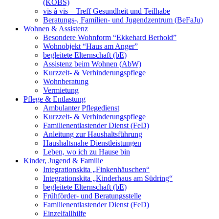
(KOBS)
vis à vis – Treff Gesundheit und Teilhabe
Beratungs-, Familien- und Jugendzentrum (BeFaJu)
Wohnen & Assistenz
Besondere Wohnform “Ekkehard Berhold”
Wohnobjekt “Haus am Anger”
begleitete Elternschaft (bE)
Assistenz beim Wohnen (AbW)
Kurzzeit- & Verhinderungspflege
Wohnberatung
Vermietung
Pflege & Entlastung
Ambulanter Pflegedienst
Kurzzeit- & Verhinderungspflege
Familienentlastender Dienst (FeD)
Anleitung zur Haushaltsführung
Haushaltsnahe Dienstleistungen
Leben, wo ich zu Hause bin
Kinder, Jugend & Familie
Integrationskita „Finkenhäuschen“
Integrationskita „Kinderhaus am Südring“
begleitete Elternschaft (bE)
Frühförder- und Beratungsstelle
Familienentlastender Dienst (FeD)
Einzelfallhilfe