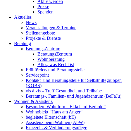
Aktiv werden
Presse
Spenden
Aktuelles
News
Veranstaltungen & Termine
Stellenangebote
Projekte & Dienste
Beratung
BeratungsZentrum
BeratungsZentrum
Wohnberatung
Alles, was Recht ist
Frühförder- und Beratungsstelle
Servicepoint
Kontakt- und Beratungsstelle für Selbsthilfegruppen
(KOBS)
vis à vis – Treff Gesundheit und Teilhabe
Beratungs-, Familien- und Jugendzentrum (BeFaJu)
Wohnen & Assistenz
Besondere Wohnform “Ekkehard Berhold”
Wohnobjekt “Haus am Anger”
begleitete Elternschaft (bE)
Assistenz beim Wohnen (AbW)
Kurzzeit- & Verhinderungspflege