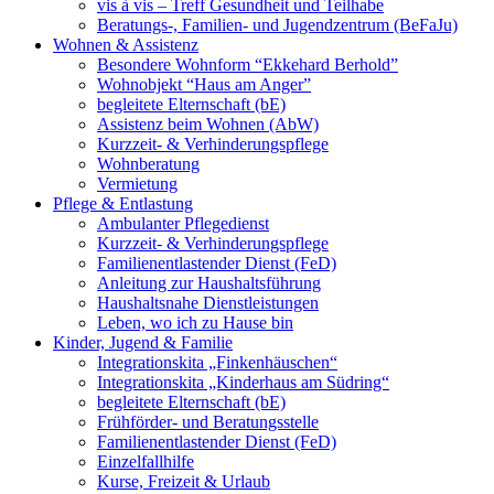
vis à vis – Treff Gesundheit und Teilhabe
Beratungs-, Familien- und Jugendzentrum (BeFaJu)
Wohnen & Assistenz
Besondere Wohnform “Ekkehard Berhold”
Wohnobjekt “Haus am Anger”
begleitete Elternschaft (bE)
Assistenz beim Wohnen (AbW)
Kurzzeit- & Verhinderungspflege
Wohnberatung
Vermietung
Pflege & Entlastung
Ambulanter Pflegedienst
Kurzzeit- & Verhinderungspflege
Familienentlastender Dienst (FeD)
Anleitung zur Haushaltsführung
Haushaltsnahe Dienstleistungen
Leben, wo ich zu Hause bin
Kinder, Jugend & Familie
Integrationskita „Finkenhäuschen“
Integrationskita „Kinderhaus am Südring“
begleitete Elternschaft (bE)
Frühförder- und Beratungsstelle
Familienentlastender Dienst (FeD)
Einzelfallhilfe
Kurse, Freizeit & Urlaub