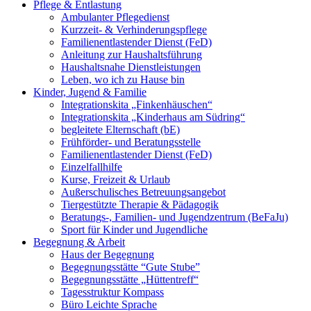
Pflege & Entlastung
Ambulanter Pflegedienst
Kurzzeit- & Verhinderungspflege
Familienentlastender Dienst (FeD)
Anleitung zur Haushaltsführung
Haushaltsnahe Dienstleistungen
Leben, wo ich zu Hause bin
Kinder, Jugend & Familie
Integrationskita „Finkenhäuschen“
Integrationskita „Kinderhaus am Südring“
begleitete Elternschaft (bE)
Frühförder- und Beratungsstelle
Familienentlastender Dienst (FeD)
Einzelfallhilfe
Kurse, Freizeit & Urlaub
Außerschulisches Betreuungsangebot
Tiergestützte Therapie & Pädagogik
Beratungs-, Familien- und Jugendzentrum (BeFaJu)
Sport für Kinder und Jugendliche
Begegnung & Arbeit
Haus der Begegnung
Begegnungsstätte “Gute Stube”
Begegnungsstätte „Hüttentreff“
Tagesstruktur Kompass
Büro Leichte Sprache