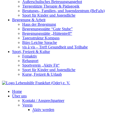
Außerschulisches Betreuungsangebot
Tiergestützte Therapie & Pädagogik
Beratungs-, Familien- und Jugendzentrum (BeFaJu)
Sport für Kinder und Jugendliche
Begegnung & Arbeit
Haus der Begegnung
Begegnungsstätte “Gute Stube”
Begegnungsstätte „Hüttentreff“
Tagesstruktur Kompass
Büro Leichte Sprache
vis à vis – Treff Gesundheit und Teilhabe
Sport, Freizeit & Kultur
Femaktiv
Rehasport
Sportverein „Aktiv Fit“
Sport für Kinder und Jugendliche
Kurse, Freizeit & Urlaub
Home
Über uns
Kontakt / Ansprechpartner
Verein
Aktiv werden