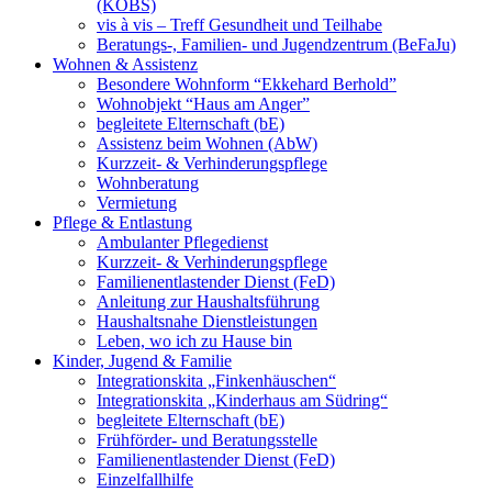
(KOBS)
vis à vis – Treff Gesundheit und Teilhabe
Beratungs-, Familien- und Jugendzentrum (BeFaJu)
Wohnen & Assistenz
Besondere Wohnform “Ekkehard Berhold”
Wohnobjekt “Haus am Anger”
begleitete Elternschaft (bE)
Assistenz beim Wohnen (AbW)
Kurzzeit- & Verhinderungspflege
Wohnberatung
Vermietung
Pflege & Entlastung
Ambulanter Pflegedienst
Kurzzeit- & Verhinderungspflege
Familienentlastender Dienst (FeD)
Anleitung zur Haushaltsführung
Haushaltsnahe Dienstleistungen
Leben, wo ich zu Hause bin
Kinder, Jugend & Familie
Integrationskita „Finkenhäuschen“
Integrationskita „Kinderhaus am Südring“
begleitete Elternschaft (bE)
Frühförder- und Beratungsstelle
Familienentlastender Dienst (FeD)
Einzelfallhilfe