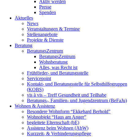
Aktiv werden
Presse
Spenden
Aktuelles
News
Veranstaltungen & Termine
Stellenangebote
Projekte & Dienste
Beratung
BeratungsZentrum
BeratungsZentrum
Wohnberatung
Alles, was Recht ist
Frühförder- und Beratungsstelle
Servicepoint
Kontakt- und Beratungsstelle für Selbsthilfegruppen
(KOBS)
vis à vis – Treff Gesundheit und Teilhabe
Beratungs-, Familien- und Jugendzentrum (BeFaJu)
Wohnen & Assistenz
Besondere Wohnform “Ekkehard Berhold”
Wohnobjekt “Haus am Anger”
begleitete Elternschaft (bE)
Assistenz beim Wohnen (AbW)
Kurzzeit- & Verhinderungspflege