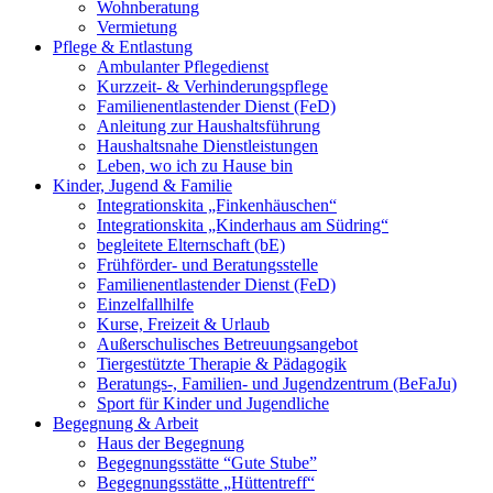
Wohnberatung
Vermietung
Pflege & Entlastung
Ambulanter Pflegedienst
Kurzzeit- & Verhinderungspflege
Familienentlastender Dienst (FeD)
Anleitung zur Haushaltsführung
Haushaltsnahe Dienstleistungen
Leben, wo ich zu Hause bin
Kinder, Jugend & Familie
Integrationskita „Finkenhäuschen“
Integrationskita „Kinderhaus am Südring“
begleitete Elternschaft (bE)
Frühförder- und Beratungsstelle
Familienentlastender Dienst (FeD)
Einzelfallhilfe
Kurse, Freizeit & Urlaub
Außerschulisches Betreuungsangebot
Tiergestützte Therapie & Pädagogik
Beratungs-, Familien- und Jugendzentrum (BeFaJu)
Sport für Kinder und Jugendliche
Begegnung & Arbeit
Haus der Begegnung
Begegnungsstätte “Gute Stube”
Begegnungsstätte „Hüttentreff“