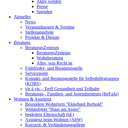
Aktiv werden
Presse
Spenden
Aktuelles
News
Veranstaltungen & Termine
Stellenangebote
Projekte & Dienste
Beratung
BeratungsZentrum
BeratungsZentrum
Wohnberatung
Alles, was Recht ist
Frühförder- und Beratungsstelle
Servicepoint
Kontakt- und Beratungsstelle für Selbsthilfegruppen
(KOBS)
vis à vis – Treff Gesundheit und Teilhabe
Beratungs-, Familien- und Jugendzentrum (BeFaJu)
Wohnen & Assistenz
Besondere Wohnform “Ekkehard Berhold”
Wohnobjekt “Haus am Anger”
begleitete Elternschaft (bE)
Assistenz beim Wohnen (AbW)
Kurzzeit- & Verhinderungspflege