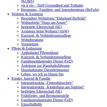
(KOBS)
vis à vis – Treff Gesundheit und Teilhabe
Beratungs-, Familien- und Jugendzentrum (BeFaJu)
Wohnen & Assistenz
Besondere Wohnform “Ekkehard Berhold”
Wohnobjekt “Haus am Anger”
begleitete Elternschaft (bE)
Assistenz beim Wohnen (AbW)
Kurzzeit- & Verhinderungspflege
Wohnberatung
Vermietung
Pflege & Entlastung
Ambulanter Pflegedienst
Kurzzeit- & Verhinderungspflege
Familienentlastender Dienst (FeD)
Anleitung zur Haushaltsführung
Haushaltsnahe Dienstleistungen
Leben, wo ich zu Hause bin
Kinder, Jugend & Familie
Integrationskita „Finkenhäuschen“
Integrationskita „Kinderhaus am Südring“
begleitete Elternschaft (bE)
Frühförder- und Beratungsstelle
Familienentlastender Dienst (FeD)
Einzelfallhilfe