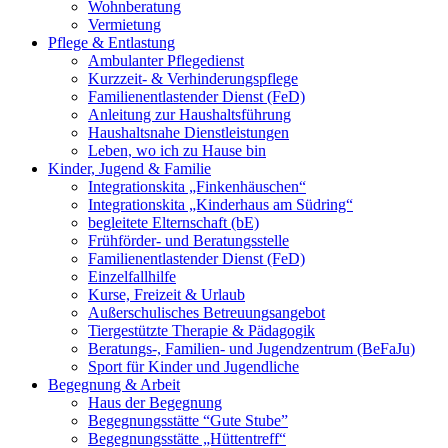
Wohnberatung
Vermietung
Pflege & Entlastung
Ambulanter Pflegedienst
Kurzzeit- & Verhinderungspflege
Familienentlastender Dienst (FeD)
Anleitung zur Haushaltsführung
Haushaltsnahe Dienstleistungen
Leben, wo ich zu Hause bin
Kinder, Jugend & Familie
Integrationskita „Finkenhäuschen“
Integrationskita „Kinderhaus am Südring“
begleitete Elternschaft (bE)
Frühförder- und Beratungsstelle
Familienentlastender Dienst (FeD)
Einzelfallhilfe
Kurse, Freizeit & Urlaub
Außerschulisches Betreuungsangebot
Tiergestützte Therapie & Pädagogik
Beratungs-, Familien- und Jugendzentrum (BeFaJu)
Sport für Kinder und Jugendliche
Begegnung & Arbeit
Haus der Begegnung
Begegnungsstätte “Gute Stube”
Begegnungsstätte „Hüttentreff“