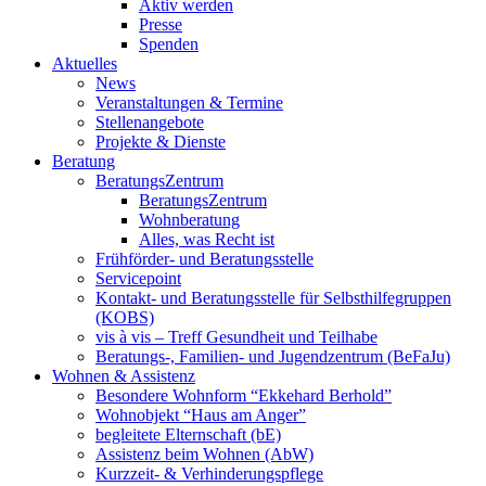
Aktiv werden
Presse
Spenden
Aktuelles
News
Veranstaltungen & Termine
Stellenangebote
Projekte & Dienste
Beratung
BeratungsZentrum
BeratungsZentrum
Wohnberatung
Alles, was Recht ist
Frühförder- und Beratungsstelle
Servicepoint
Kontakt- und Beratungsstelle für Selbsthilfegruppen
(KOBS)
vis à vis – Treff Gesundheit und Teilhabe
Beratungs-, Familien- und Jugendzentrum (BeFaJu)
Wohnen & Assistenz
Besondere Wohnform “Ekkehard Berhold”
Wohnobjekt “Haus am Anger”
begleitete Elternschaft (bE)
Assistenz beim Wohnen (AbW)
Kurzzeit- & Verhinderungspflege