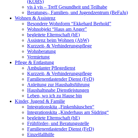
(KOBS)
vis à vis – Treff Gesundheit und Teilhabe
Beratungs-, Familien- und Jugendzentrum (BeFaJu)
Wohnen & Assistenz
Besondere Wohnform “Ekkehard Berhold”
Wohnobjekt “Haus am Anger”
begleitete Elternschaft (bE)
Assistenz beim Wohnen (AbW)
Kurzzeit- & Verhinderungspflege
Wohnberatung
Vermietung
Pflege & Entlastung
Ambulanter Pflegedienst
Kurzzeit- & Verhinderungspflege
Familienentlastender Dienst (FeD)
Anleitung zur Haushaltsführung
Haushaltsnahe Dienstleistungen
Leben, wo ich zu Hause bin
Kinder, Jugend & Familie
Integrationskita „Finkenhäuschen“
Integrationskita „Kinderhaus am Südring“
begleitete Elternschaft (bE)
Frühförder- und Beratungsstelle
Familienentlastender Dienst (FeD)
Einzelfallhilfe