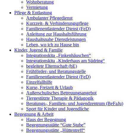
Wohnberatung
Vermietung
Pflege & Entlastung
Ambulanter Pflegedienst
Kurzzeit- & Verhinderungspflege
Familienentlastender Dienst (FeD)
Anleitung zur Haushaltsführung
Haushaltsnahe Dienstleistungen
Leben, wo ich zu Hause bin
Kinder, Jugend & Familie
Integrationskita „Finkenhäuschen“
Integrationskita „Kinderhaus am Südring“
begleitete Elternschaft (bE)
Frühförder- und Beratungsstelle
Familienentlastender Dienst (FeD)
Einzelfallhilfe
Kurse, Freizeit & Urlaub
Außerschulisches Betreuungsangebot
Tiergestützte Therapie & Pädagogik
Beratungs-, Familien- und Jugendzentrum (BeFaJu)
Sport für Kinder und Jugendliche
Begegnung & Arbeit
Haus der Begegnung
Begegnungsstätte “Gute Stube”
Begegnungsstätte „Hüttentreff“