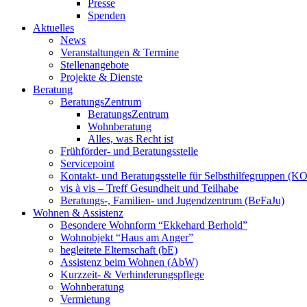
Presse
Spenden
Aktuelles
News
Veranstaltungen & Termine
Stellenangebote
Projekte & Dienste
Beratung
BeratungsZentrum
BeratungsZentrum
Wohnberatung
Alles, was Recht ist
Frühförder- und Beratungsstelle
Servicepoint
Kontakt- und Beratungsstelle für Selbsthilfegruppen (K
vis à vis – Treff Gesundheit und Teilhabe
Beratungs-, Familien- und Jugendzentrum (BeFaJu)
Wohnen & Assistenz
Besondere Wohnform “Ekkehard Berhold”
Wohnobjekt “Haus am Anger”
begleitete Elternschaft (bE)
Assistenz beim Wohnen (AbW)
Kurzzeit- & Verhinderungspflege
Wohnberatung
Vermietung