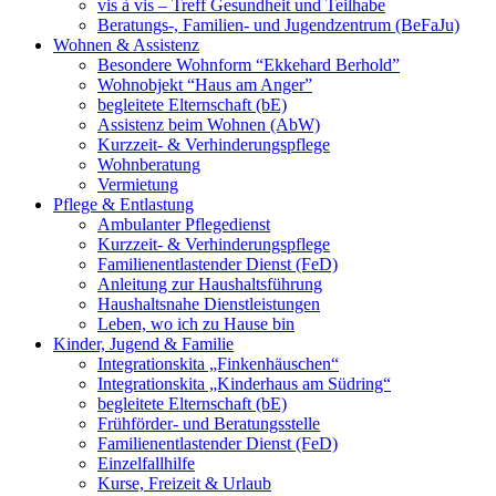
vis à vis – Treff Gesundheit und Teilhabe
Beratungs-, Familien- und Jugendzentrum (BeFaJu)
Wohnen & Assistenz
Besondere Wohnform “Ekkehard Berhold”
Wohnobjekt “Haus am Anger”
begleitete Elternschaft (bE)
Assistenz beim Wohnen (AbW)
Kurzzeit- & Verhinderungspflege
Wohnberatung
Vermietung
Pflege & Entlastung
Ambulanter Pflegedienst
Kurzzeit- & Verhinderungspflege
Familienentlastender Dienst (FeD)
Anleitung zur Haushaltsführung
Haushaltsnahe Dienstleistungen
Leben, wo ich zu Hause bin
Kinder, Jugend & Familie
Integrationskita „Finkenhäuschen“
Integrationskita „Kinderhaus am Südring“
begleitete Elternschaft (bE)
Frühförder- und Beratungsstelle
Familienentlastender Dienst (FeD)
Einzelfallhilfe
Kurse, Freizeit & Urlaub