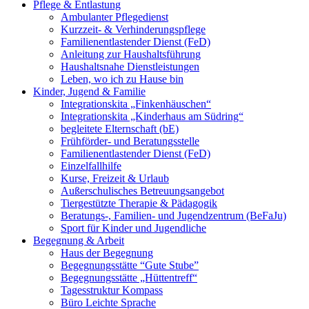
Pflege & Entlastung
Ambulanter Pflegedienst
Kurzzeit- & Verhinderungspflege
Familienentlastender Dienst (FeD)
Anleitung zur Haushaltsführung
Haushaltsnahe Dienstleistungen
Leben, wo ich zu Hause bin
Kinder, Jugend & Familie
Integrationskita „Finkenhäuschen“
Integrationskita „Kinderhaus am Südring“
begleitete Elternschaft (bE)
Frühförder- und Beratungsstelle
Familienentlastender Dienst (FeD)
Einzelfallhilfe
Kurse, Freizeit & Urlaub
Außerschulisches Betreuungsangebot
Tiergestützte Therapie & Pädagogik
Beratungs-, Familien- und Jugendzentrum (BeFaJu)
Sport für Kinder und Jugendliche
Begegnung & Arbeit
Haus der Begegnung
Begegnungsstätte “Gute Stube”
Begegnungsstätte „Hüttentreff“
Tagesstruktur Kompass
Büro Leichte Sprache