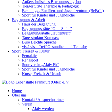
Außerschulisches Betreuungsangebot
Tiergestützte Therapie & Pädagogik
Beratungs-, Familien- und Jugendzentrum (BeFaJu)
Sport für Kinder und Jugendliche
Begegnung & Arbeit
Haus der Begegnung
Begegnungsstätte “Gute Stube”
Begegnungsstätte „Hüttentreff“
Tagesstruktur Kompass
Büro Leichte Sprache
vis à vis – Treff Gesundheit und Teilhabe
Sport, Freizeit & Kultur
Femaktiv
Rehasport
Sportverein „Aktiv Fit“
Sport für Kinder und Jugendliche
Kurse, Freizeit & Urlaub
Home
Über uns
Kontakt / Ansprechpartner
Verein
Aktiv werden