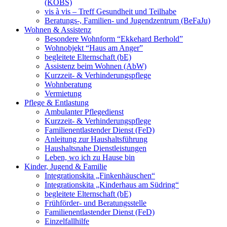
(KOBS)
vis à vis – Treff Gesundheit und Teilhabe
Beratungs-, Familien- und Jugendzentrum (BeFaJu)
Wohnen & Assistenz
Besondere Wohnform “Ekkehard Berhold”
Wohnobjekt “Haus am Anger”
begleitete Elternschaft (bE)
Assistenz beim Wohnen (AbW)
Kurzzeit- & Verhinderungspflege
Wohnberatung
Vermietung
Pflege & Entlastung
Ambulanter Pflegedienst
Kurzzeit- & Verhinderungspflege
Familienentlastender Dienst (FeD)
Anleitung zur Haushaltsführung
Haushaltsnahe Dienstleistungen
Leben, wo ich zu Hause bin
Kinder, Jugend & Familie
Integrationskita „Finkenhäuschen“
Integrationskita „Kinderhaus am Südring“
begleitete Elternschaft (bE)
Frühförder- und Beratungsstelle
Familienentlastender Dienst (FeD)
Einzelfallhilfe