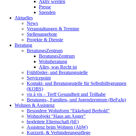
Aktiv werden
Presse
Spenden
Aktuelles
News
Veranstaltungen & Termine
Stellenangebote
Projekte & Dienste
Beratung
BeratungsZentrum
BeratungsZentrum
Wohnberatung
Alles, was Recht ist
Frühförder- und Beratungsstelle
Servicepoint
Kontakt- und Beratungsstelle für Selbsthilfegruppen
(KOBS)
vis à vis – Treff Gesundheit und Teilhabe
Beratungs-, Familien- und Jugendzentrum (BeFaJu)
Wohnen & Assistenz
Besondere Wohnform “Ekkehard Berhold”
Wohnobjekt “Haus am Anger”
begleitete Elternschaft (bE)
Assistenz beim Wohnen (AbW)
Kurzzeit- & Verhinderungspflege