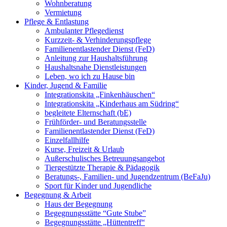
Wohnberatung
Vermietung
Pflege & Entlastung
Ambulanter Pflegedienst
Kurzzeit- & Verhinderungspflege
Familienentlastender Dienst (FeD)
Anleitung zur Haushaltsführung
Haushaltsnahe Dienstleistungen
Leben, wo ich zu Hause bin
Kinder, Jugend & Familie
Integrationskita „Finkenhäuschen“
Integrationskita „Kinderhaus am Südring“
begleitete Elternschaft (bE)
Frühförder- und Beratungsstelle
Familienentlastender Dienst (FeD)
Einzelfallhilfe
Kurse, Freizeit & Urlaub
Außerschulisches Betreuungsangebot
Tiergestützte Therapie & Pädagogik
Beratungs-, Familien- und Jugendzentrum (BeFaJu)
Sport für Kinder und Jugendliche
Begegnung & Arbeit
Haus der Begegnung
Begegnungsstätte “Gute Stube”
Begegnungsstätte „Hüttentreff“