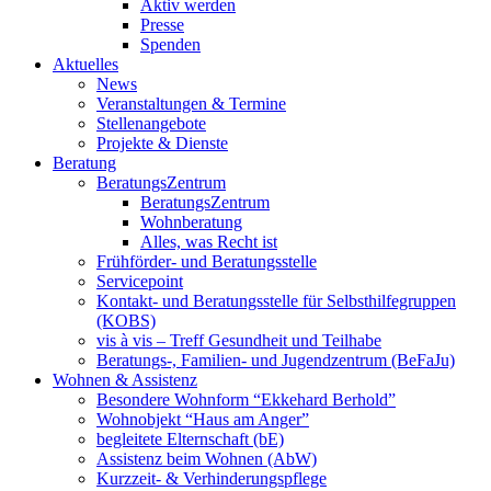
Aktiv werden
Presse
Spenden
Aktuelles
News
Veranstaltungen & Termine
Stellenangebote
Projekte & Dienste
Beratung
BeratungsZentrum
BeratungsZentrum
Wohnberatung
Alles, was Recht ist
Frühförder- und Beratungsstelle
Servicepoint
Kontakt- und Beratungsstelle für Selbsthilfegruppen
(KOBS)
vis à vis – Treff Gesundheit und Teilhabe
Beratungs-, Familien- und Jugendzentrum (BeFaJu)
Wohnen & Assistenz
Besondere Wohnform “Ekkehard Berhold”
Wohnobjekt “Haus am Anger”
begleitete Elternschaft (bE)
Assistenz beim Wohnen (AbW)
Kurzzeit- & Verhinderungspflege