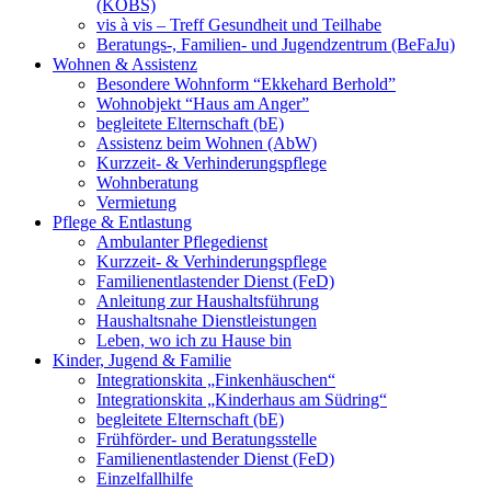
(KOBS)
vis à vis – Treff Gesundheit und Teilhabe
Beratungs-, Familien- und Jugendzentrum (BeFaJu)
Wohnen & Assistenz
Besondere Wohnform “Ekkehard Berhold”
Wohnobjekt “Haus am Anger”
begleitete Elternschaft (bE)
Assistenz beim Wohnen (AbW)
Kurzzeit- & Verhinderungspflege
Wohnberatung
Vermietung
Pflege & Entlastung
Ambulanter Pflegedienst
Kurzzeit- & Verhinderungspflege
Familienentlastender Dienst (FeD)
Anleitung zur Haushaltsführung
Haushaltsnahe Dienstleistungen
Leben, wo ich zu Hause bin
Kinder, Jugend & Familie
Integrationskita „Finkenhäuschen“
Integrationskita „Kinderhaus am Südring“
begleitete Elternschaft (bE)
Frühförder- und Beratungsstelle
Familienentlastender Dienst (FeD)
Einzelfallhilfe