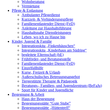
Wohnberatung
Vermietung
Pflege & Entlastung
Ambulanter Pflegedienst
Kurzzeit- & Verhinderungspflege
Familienentlastender Dienst (FeD)
Anleitung zur Haushaltsführung
Haushaltsnahe Dienstleistungen
Leben, wo ich zu Hause bin
Kinder, Jugend & Familie
Integrationskita „Finkenhäuschen“
Integrationskita „Kinderhaus am Südring“
begleitete Elternschaft (bE)
Frühförder- und Beratungsstelle
Familienentlastender Dienst (FeD)
Einzelfallhilfe
Kurse, Freizeit & Urlaub
Außerschulisches Betreuungsangebot
Tiergestützte Therapie & Pädagogik
Beratungs-, Familien- und Jugendzentrum (BeFaJu)
Sport für Kinder und Jugendliche
Begegnung & Arbeit
Haus der Begegnung
Begegnungsstätte “Gute Stube”
Begegnungsstätte „Hüttentreff“