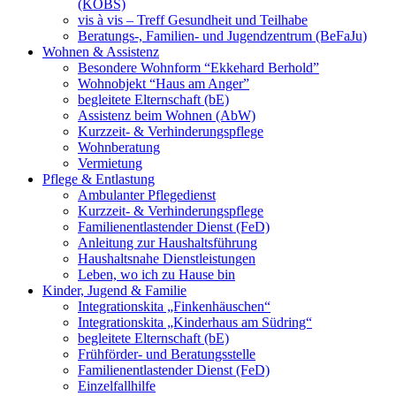
(KOBS)
vis à vis – Treff Gesundheit und Teilhabe
Beratungs-, Familien- und Jugendzentrum (BeFaJu)
Wohnen & Assistenz
Besondere Wohnform “Ekkehard Berhold”
Wohnobjekt “Haus am Anger”
begleitete Elternschaft (bE)
Assistenz beim Wohnen (AbW)
Kurzzeit- & Verhinderungspflege
Wohnberatung
Vermietung
Pflege & Entlastung
Ambulanter Pflegedienst
Kurzzeit- & Verhinderungspflege
Familienentlastender Dienst (FeD)
Anleitung zur Haushaltsführung
Haushaltsnahe Dienstleistungen
Leben, wo ich zu Hause bin
Kinder, Jugend & Familie
Integrationskita „Finkenhäuschen“
Integrationskita „Kinderhaus am Südring“
begleitete Elternschaft (bE)
Frühförder- und Beratungsstelle
Familienentlastender Dienst (FeD)
Einzelfallhilfe