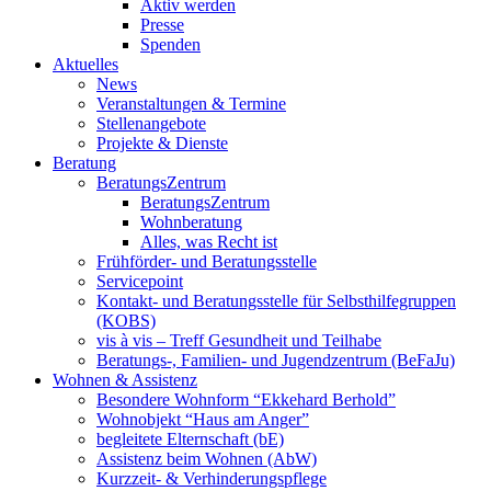
Aktiv werden
Presse
Spenden
Aktuelles
News
Veranstaltungen & Termine
Stellenangebote
Projekte & Dienste
Beratung
BeratungsZentrum
BeratungsZentrum
Wohnberatung
Alles, was Recht ist
Frühförder- und Beratungsstelle
Servicepoint
Kontakt- und Beratungsstelle für Selbsthilfegruppen
(KOBS)
vis à vis – Treff Gesundheit und Teilhabe
Beratungs-, Familien- und Jugendzentrum (BeFaJu)
Wohnen & Assistenz
Besondere Wohnform “Ekkehard Berhold”
Wohnobjekt “Haus am Anger”
begleitete Elternschaft (bE)
Assistenz beim Wohnen (AbW)
Kurzzeit- & Verhinderungspflege