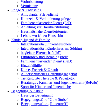
Wohnberatung
Vermietung
Pflege & Entlastung
Ambulanter Pflegedienst
Kurzzeit- & Verhinderungspflege
Familienentlastender Dienst (FeD)
Anleitung zur Haushaltsführung
Haushaltsnahe Dienstleistungen
Leben, wo ich zu Hause bin
Kinder, Jugend & Familie
Integrationskita „Finkenhäuschen“
Integrationskita „Kinderhaus am Südring“
begleitete Elternschaft (bE)
Frühförder- und Beratungsstelle
Familienentlastender Dienst (FeD)
Einzelfallhilfe
Kurse, Freizeit & Urlaub
Außerschulisches Betreuungsangebot
Tiergestützte Therapie & Pädagogik
Beratungs-, Familien- und Jugendzentrum (BeFaJu)
Sport für Kinder und Jugendliche
Begegnung & Arbeit
Haus der Begegnung
Begegnungsstätte “Gute Stube”
Begegnungsstätte „Hüttentreff“