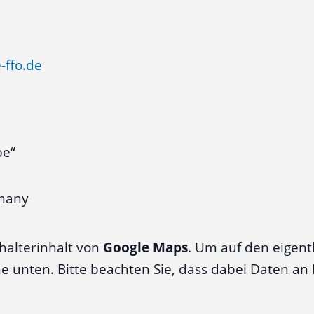
-ffo.de
be“
many
halterinhalt von
Google Maps
. Um auf den eigentl
äche unten. Bitte beachten Sie, dass dabei Daten a