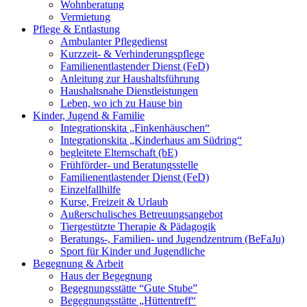
Wohnberatung
Vermietung
Pflege & Entlastung
Ambulanter Pflegedienst
Kurzzeit- & Verhinderungspflege
Familienentlastender Dienst (FeD)
Anleitung zur Haushaltsführung
Haushaltsnahe Dienstleistungen
Leben, wo ich zu Hause bin
Kinder, Jugend & Familie
Integrationskita „Finkenhäuschen“
Integrationskita „Kinderhaus am Südring“
begleitete Elternschaft (bE)
Frühförder- und Beratungsstelle
Familienentlastender Dienst (FeD)
Einzelfallhilfe
Kurse, Freizeit & Urlaub
Außerschulisches Betreuungsangebot
Tiergestützte Therapie & Pädagogik
Beratungs-, Familien- und Jugendzentrum (BeFaJu)
Sport für Kinder und Jugendliche
Begegnung & Arbeit
Haus der Begegnung
Begegnungsstätte “Gute Stube”
Begegnungsstätte „Hüttentreff“