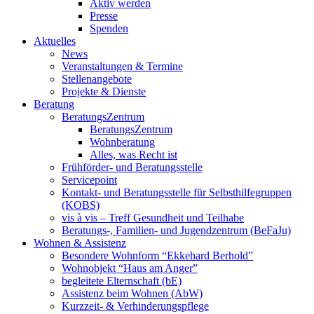
Aktiv werden
Presse
Spenden
Aktuelles
News
Veranstaltungen & Termine
Stellenangebote
Projekte & Dienste
Beratung
BeratungsZentrum
BeratungsZentrum
Wohnberatung
Alles, was Recht ist
Frühförder- und Beratungsstelle
Servicepoint
Kontakt- und Beratungsstelle für Selbsthilfegruppen
(KOBS)
vis à vis – Treff Gesundheit und Teilhabe
Beratungs-, Familien- und Jugendzentrum (BeFaJu)
Wohnen & Assistenz
Besondere Wohnform “Ekkehard Berhold”
Wohnobjekt “Haus am Anger”
begleitete Elternschaft (bE)
Assistenz beim Wohnen (AbW)
Kurzzeit- & Verhinderungspflege