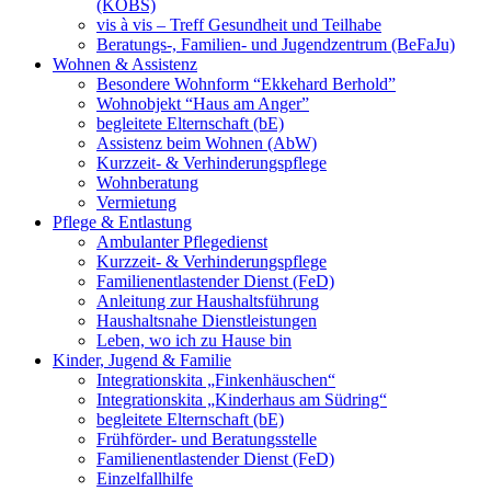
(KOBS)
vis à vis – Treff Gesundheit und Teilhabe
Beratungs-, Familien- und Jugendzentrum (BeFaJu)
Wohnen & Assistenz
Besondere Wohnform “Ekkehard Berhold”
Wohnobjekt “Haus am Anger”
begleitete Elternschaft (bE)
Assistenz beim Wohnen (AbW)
Kurzzeit- & Verhinderungspflege
Wohnberatung
Vermietung
Pflege & Entlastung
Ambulanter Pflegedienst
Kurzzeit- & Verhinderungspflege
Familienentlastender Dienst (FeD)
Anleitung zur Haushaltsführung
Haushaltsnahe Dienstleistungen
Leben, wo ich zu Hause bin
Kinder, Jugend & Familie
Integrationskita „Finkenhäuschen“
Integrationskita „Kinderhaus am Südring“
begleitete Elternschaft (bE)
Frühförder- und Beratungsstelle
Familienentlastender Dienst (FeD)
Einzelfallhilfe