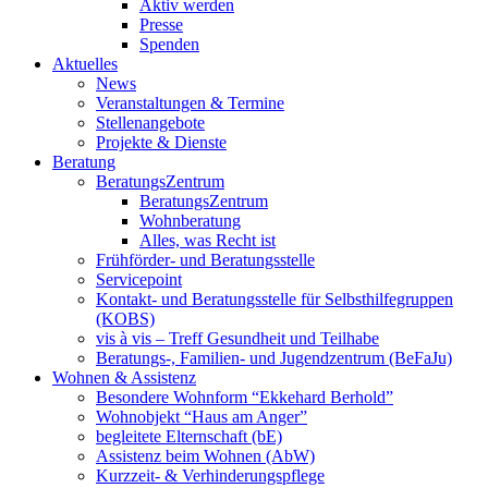
Aktiv werden
Presse
Spenden
Aktuelles
News
Veranstaltungen & Termine
Stellenangebote
Projekte & Dienste
Beratung
BeratungsZentrum
BeratungsZentrum
Wohnberatung
Alles, was Recht ist
Frühförder- und Beratungsstelle
Servicepoint
Kontakt- und Beratungsstelle für Selbsthilfegruppen
(KOBS)
vis à vis – Treff Gesundheit und Teilhabe
Beratungs-, Familien- und Jugendzentrum (BeFaJu)
Wohnen & Assistenz
Besondere Wohnform “Ekkehard Berhold”
Wohnobjekt “Haus am Anger”
begleitete Elternschaft (bE)
Assistenz beim Wohnen (AbW)
Kurzzeit- & Verhinderungspflege