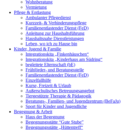
Wohnberatung
Vermietung
Pflege & Entlastung
Ambulanter Pflegedienst
Kurzzeit- & Verhinderungspflege
Familienentlastender Dienst (FeD)
Anleitung zur Haushaltsführung
Haushaltsnahe Dienstleistungen
Leben, wo ich zu Hause bin
Kinder, Jugend & Familie
Integrationskita „Finkenhäuschen“
Integrationskita „Kinderhaus am Südring“
begleitete Elternschaft (bE)
Frühförder- und Beratungsstelle
Familienentlastender Dienst (FeD)
Einzelfallhilfe
Kurse, Freizeit & Urlaub
Außerschulisches Betreuungsangebot
Tiergestützte Therapie & Pädagogik
Beratungs-, Familien- und Jugendzentrum (BeFaJu)
Sport für Kinder und Jugendliche
Begegnung & Arbeit
Haus der Begegnung
Begegnungsstätte “Gute Stube”
Begegnungsstätte „Hüttentreff“