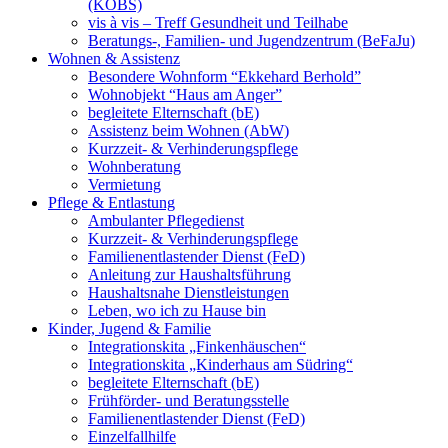
(KOBS)
vis à vis – Treff Gesundheit und Teilhabe
Beratungs-, Familien- und Jugendzentrum (BeFaJu)
Wohnen & Assistenz
Besondere Wohnform “Ekkehard Berhold”
Wohnobjekt “Haus am Anger”
begleitete Elternschaft (bE)
Assistenz beim Wohnen (AbW)
Kurzzeit- & Verhinderungspflege
Wohnberatung
Vermietung
Pflege & Entlastung
Ambulanter Pflegedienst
Kurzzeit- & Verhinderungspflege
Familienentlastender Dienst (FeD)
Anleitung zur Haushaltsführung
Haushaltsnahe Dienstleistungen
Leben, wo ich zu Hause bin
Kinder, Jugend & Familie
Integrationskita „Finkenhäuschen“
Integrationskita „Kinderhaus am Südring“
begleitete Elternschaft (bE)
Frühförder- und Beratungsstelle
Familienentlastender Dienst (FeD)
Einzelfallhilfe