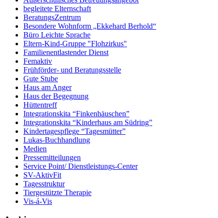
begleitete Elternschaft
BeratungsZentrum
Besondere Wohnform „Ekkehard Berhold“​
Büro Leichte Sprache
Eltern-Kind-Gruppe "Flohzirkus"
Familienentlastender Dienst
Femaktiv
Frühförder- und Beratungsstelle
Gute Stube
Haus am Anger
Haus der Begegnung
Hüttentreff
Integrationskita “Finkenhäuschen”
Integrationskita “Kinderhaus am Südring”
Kindertagespflege “Tagesmütter”
Lukas-Buchhandlung
Medien
Pressemitteilungen
Service Point/ Dienstleistungs-Center
SV-AktivFit
Tagesstruktur
Tiergestützte Therapie
Vis-á-Vis