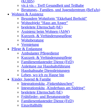
(KOBS)
vis à vis – Treff Gesundheit und Teilhabe
Beratungs-, Familien- und Jugendzentrum (BeFaJu)
Wohnen & Assistenz
Besondere Wohnform “Ekkehard Berhold”
Wohnobjekt “Haus am Anger”
begleitete Elternschaft (bE)
Assistenz beim Wohnen (AbW)
Kurzzeit- & Verhinderungspflege
Wohnberatung
Vermietung
Pflege & Entlastung
Ambulanter Pflegedienst
Kurzzeit- & Verhinderungspflege
Familienentlastender Dienst (FeD)
Anleitung zur Haushaltsführung
Haushaltsnahe Dienstleistungen
Leben, wo ich zu Hause bin
Kinder, Jugend & Familie
Integrationskita „Finkenhäuschen“
Integrationskita „Kinderhaus am Südring“
begleitete Elternschaft (bE)
Frühförder- und Beratungsstelle
Familienentlastender Dienst (FeD)
Einzelfallhilfe