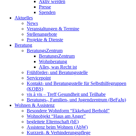
Aktiv werden
Presse
Spenden
Aktuelles
News
Veranstaltungen & Termine
Stellenangebote
Projekte & Dienste
Beratung
BeratungsZentrum
BeratungsZentrum
Wohnberatung
Alles, was Recht ist
Frühförder- und Beratungsstelle
Servicepoint
Kontakt- und Beratungsstelle für Selbsthilfegruppen
(KOBS)
vis à vis – Treff Gesundheit und Teilhabe
Beratungs-, Familien- und Jugendzentrum (BeFaJu)
Wohnen & Assistenz
Besondere Wohnform “Ekkehard Berhold”
Wohnobjekt “Haus am Anger”
begleitete Elternschaft (bE)
Assistenz beim Wohnen (AbW)
Kurzzeit- & Verhinderungspflege