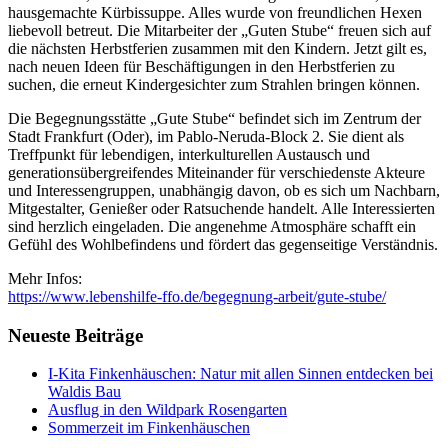
hausgemachte Kürbissuppe. Alles wurde von freundlichen Hexen
liebevoll betreut. Die Mitarbeiter der „Guten Stube“ freuen sich auf
die nächsten Herbstferien zusammen mit den Kindern. Jetzt gilt es,
nach neuen Ideen für Beschäftigungen in den Herbstferien zu
suchen, die erneut Kindergesichter zum Strahlen bringen können.
Die Begegnungsstätte „Gute Stube“ befindet sich im Zentrum der
Stadt Frankfurt (Oder), im Pablo-Neruda-Block 2. Sie dient als
Treffpunkt für lebendigen, interkulturellen Austausch und
generationsübergreifendes Miteinander für verschiedenste Akteure
und Interessengruppen, unabhängig davon, ob es sich um Nachbarn,
Mitgestalter, Genießer oder Ratsuchende handelt. Alle Interessierten
sind herzlich eingeladen. Die angenehme Atmosphäre schafft ein
Gefühl des Wohlbefindens und fördert das gegenseitige Verständnis.
Mehr Infos:
https://www.lebenshilfe-ffo.de/begegnung-arbeit/gute-stube/
Neueste Beiträge
I-Kita Finkenhäuschen: Natur mit allen Sinnen entdecken bei
Waldis Bau
Ausflug in den Wildpark Rosengarten
Sommerzeit im Finkenhäuschen