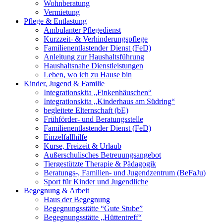
Wohnberatung
Vermietung
Pflege & Entlastung
Ambulanter Pflegedienst
Kurzzeit- & Verhinderungspflege
Familienentlastender Dienst (FeD)
Anleitung zur Haushaltsführung
Haushaltsnahe Dienstleistungen
Leben, wo ich zu Hause bin
Kinder, Jugend & Familie
Integrationskita „Finkenhäuschen“
Integrationskita „Kinderhaus am Südring“
begleitete Elternschaft (bE)
Frühförder- und Beratungsstelle
Familienentlastender Dienst (FeD)
Einzelfallhilfe
Kurse, Freizeit & Urlaub
Außerschulisches Betreuungsangebot
Tiergestützte Therapie & Pädagogik
Beratungs-, Familien- und Jugendzentrum (BeFaJu)
Sport für Kinder und Jugendliche
Begegnung & Arbeit
Haus der Begegnung
Begegnungsstätte “Gute Stube”
Begegnungsstätte „Hüttentreff“