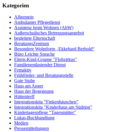
Kategorien
Allgemein
Ambulanter Pflegedienst
Assistenz beim Wohnen (AbW)
Außerschulisches Betreuungsangebot
begleitete Elternschaft
BeratungsZentrum
Besondere Wohnform „Ekkehard Berhold“​
Büro Leichte Sprache
Eltern-Kind-Gruppe "Flohzirkus"
Familienentlastender Dienst
Femaktiv
Frühförder- und Beratungsstelle
Gute Stube
Haus am Anger
Haus der Begegnung
Hüttentreff
Integrationskita “Finkenhäuschen”
Integrationskita “Kinderhaus am Südring”
Kindertagespflege “Tagesmütter”
Lukas-Buchhandlung
Medien
Pressemitteilungen