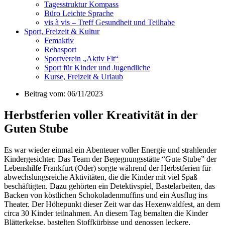
Tagesstruktur Kompass
Büro Leichte Sprache
vis à vis – Treff Gesundheit und Teilhabe
Sport, Freizeit & Kultur
Femaktiv
Rehasport
Sportverein „Aktiv Fit“
Sport für Kinder und Jugendliche
Kurse, Freizeit & Urlaub
Beitrag vom: 06/11/2023
Herbstferien voller Kreativität in der
Guten Stube
Es war wieder einmal ein Abenteuer voller Energie und strahlender
Kindergesichter. Das Team der Begegnungsstätte “Gute Stube” der
Lebenshilfe Frankfurt (Oder) sorgte während der Herbstferien für
abwechslungsreiche Aktivitäten, die die Kinder mit viel Spaß
beschäftigten. Dazu gehörten ein Detektivspiel, Bastelarbeiten, das
Backen von köstlichen Schokoladenmuffins und ein Ausflug ins
Theater. Der Höhepunkt dieser Zeit war das Hexenwaldfest, an dem
circa 30 Kinder teilnahmen. An diesem Tag bemalten die Kinder
Blätterkekse, bastelten Stoffkürbisse und genossen leckere,