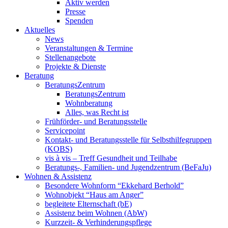
Aktiv werden
Presse
Spenden
Aktuelles
News
Veranstaltungen & Termine
Stellenangebote
Projekte & Dienste
Beratung
BeratungsZentrum
BeratungsZentrum
Wohnberatung
Alles, was Recht ist
Frühförder- und Beratungsstelle
Servicepoint
Kontakt- und Beratungsstelle für Selbsthilfegruppen
(KOBS)
vis à vis – Treff Gesundheit und Teilhabe
Beratungs-, Familien- und Jugendzentrum (BeFaJu)
Wohnen & Assistenz
Besondere Wohnform “Ekkehard Berhold”
Wohnobjekt “Haus am Anger”
begleitete Elternschaft (bE)
Assistenz beim Wohnen (AbW)
Kurzzeit- & Verhinderungspflege