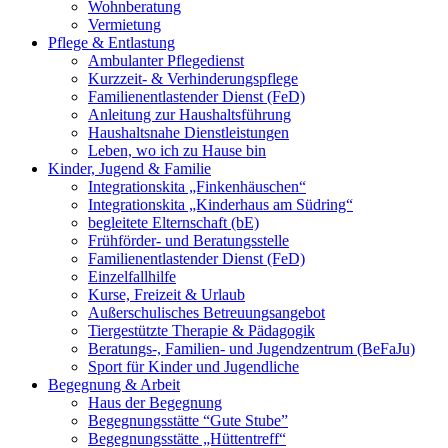
Wohnberatung
Vermietung
Pflege & Entlastung
Ambulanter Pflegedienst
Kurzzeit- & Verhinderungspflege
Familienentlastender Dienst (FeD)
Anleitung zur Haushaltsführung
Haushaltsnahe Dienstleistungen
Leben, wo ich zu Hause bin
Kinder, Jugend & Familie
Integrationskita „Finkenhäuschen“
Integrationskita „Kinderhaus am Südring“
begleitete Elternschaft (bE)
Frühförder- und Beratungsstelle
Familienentlastender Dienst (FeD)
Einzelfallhilfe
Kurse, Freizeit & Urlaub
Außerschulisches Betreuungsangebot
Tiergestützte Therapie & Pädagogik
Beratungs-, Familien- und Jugendzentrum (BeFaJu)
Sport für Kinder und Jugendliche
Begegnung & Arbeit
Haus der Begegnung
Begegnungsstätte “Gute Stube”
Begegnungsstätte „Hüttentreff“