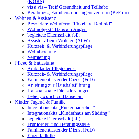
(KOBS)
vis à vis – Treff Gesundheit und Teilhabe
Beratungs-, Familien- und Jugendzentrum (BeFaJu)
Wohnen & Assistenz
Besondere Wohnform “Ekkehard Berhold”
Wohnobjekt “Haus am Anger”
begleitete Elternschaft (bE)
Assistenz beim Wohnen (AbW)
Kurzzeit- & Verhinderungspflege
Wohnberatung
Vermietung
Pflege & Entlastung
Ambulanter Pflegedienst
Kurzzeit- & Verhinderungspflege
Familienentlastender Dienst (FeD)
Anleitung zur Haushaltsführung
Haushaltsnahe Dienstleistungen
Leben, wo ich zu Hause bin
Kinder, Jugend & Familie
Integrationskita „Finkenhäuschen“
Integrationskita „Kinderhaus am Südring“
begleitete Elternschaft (bE)
Frühförder- und Beratungsstelle
Familienentlastender Dienst (FeD)
Einzelfallhilfe