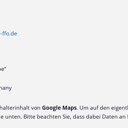
-ffo.de
be“
many
halterinhalt von
Google Maps
. Um auf den eigentl
äche unten. Bitte beachten Sie, dass dabei Daten a