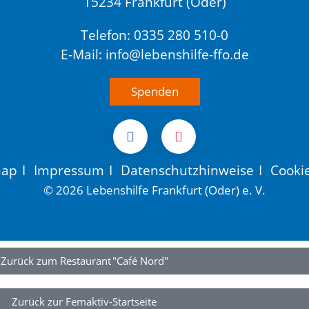
15234 Frankfurt (Oder)
Telefon: 0335 280 510-0
E-Mail: info@lebenshilfe-ffo.de
Spenden
map
I
Impressum
I
Datenschutzhinweise
I
Cooki
© 2026 Lebenshilfe Frankfurt (Oder) e. V.
Zurück zum Restaurant "Café Nord"
Zurück zur Femaktiv-Startseite