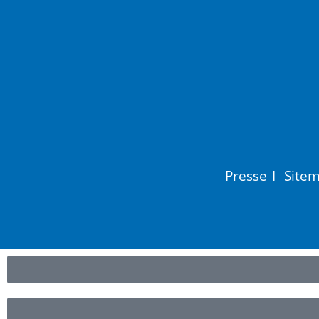
Presse
I
Site