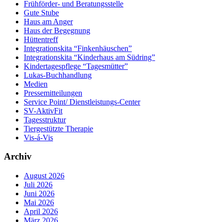
Frühförder- und Beratungsstelle
Gute Stube
Haus am Anger
Haus der Begegnung
Hüttentreff
Integrationskita “Finkenhäuschen”
Integrationskita “Kinderhaus am Südring”
Kindertagespflege “Tagesmütter”
Lukas-Buchhandlung
Medien
Pressemitteilungen
Service Point/ Dienstleistungs-Center
SV-AktivFit
Tagesstruktur
Tiergestützte Therapie
Vis-á-Vis
Archiv
August 2026
Juli 2026
Juni 2026
Mai 2026
April 2026
März 2026