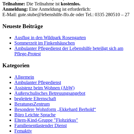
Teilnahme:
Die Teilnahme ist
kostenlos.
Anmeldung:
Eine Anmeldung ist erforderlich:
E-Mail: gute.stube@lebenshilfe-ffo.de oder Tel.: 0335 280510 – 27
Neueste Beiträge
Ausflug in den Wildpark Rosengarten
Sommerzeit im Finkenhäuschen
Ambulanter Pflegedienst der Lebenshilfe beteiligt sich am
Pflege-Protest
Kategorien
Allgemein
Ambulanter Pflegedienst
Assistenz beim Wohnen (AbW)
Außerschulisches Betreuungsangebot
begleitete Elternschaft
BeratungsZentrum
Besondere Wohnform „Ekkehard Berhold“​
Büro Leichte Sprache
Eltern-Kind-Gruppe "Flohzirkus"
Familienentlastender Dienst
Femaktiv