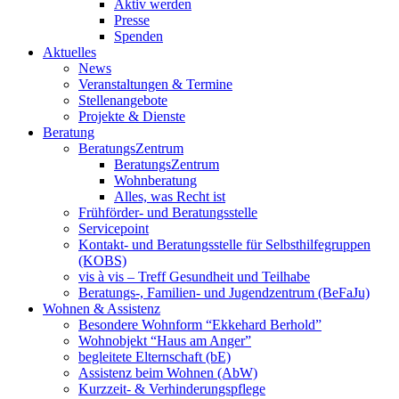
Aktiv werden
Presse
Spenden
Aktuelles
News
Veranstaltungen & Termine
Stellenangebote
Projekte & Dienste
Beratung
BeratungsZentrum
BeratungsZentrum
Wohnberatung
Alles, was Recht ist
Frühförder- und Beratungsstelle
Servicepoint
Kontakt- und Beratungsstelle für Selbsthilfegruppen
(KOBS)
vis à vis – Treff Gesundheit und Teilhabe
Beratungs-, Familien- und Jugendzentrum (BeFaJu)
Wohnen & Assistenz
Besondere Wohnform “Ekkehard Berhold”
Wohnobjekt “Haus am Anger”
begleitete Elternschaft (bE)
Assistenz beim Wohnen (AbW)
Kurzzeit- & Verhinderungspflege