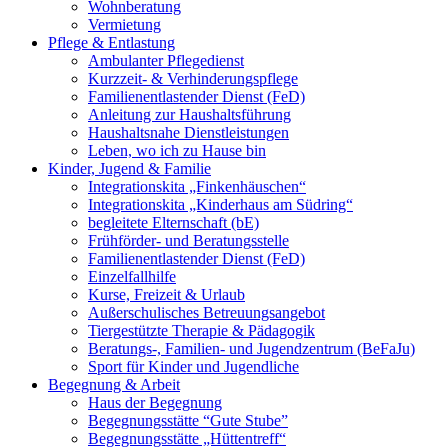
Wohnberatung
Vermietung
Pflege & Entlastung
Ambulanter Pflegedienst
Kurzzeit- & Verhinderungspflege
Familienentlastender Dienst (FeD)
Anleitung zur Haushaltsführung
Haushaltsnahe Dienstleistungen
Leben, wo ich zu Hause bin
Kinder, Jugend & Familie
Integrationskita „Finkenhäuschen“
Integrationskita „Kinderhaus am Südring“
begleitete Elternschaft (bE)
Frühförder- und Beratungsstelle
Familienentlastender Dienst (FeD)
Einzelfallhilfe
Kurse, Freizeit & Urlaub
Außerschulisches Betreuungsangebot
Tiergestützte Therapie & Pädagogik
Beratungs-, Familien- und Jugendzentrum (BeFaJu)
Sport für Kinder und Jugendliche
Begegnung & Arbeit
Haus der Begegnung
Begegnungsstätte “Gute Stube”
Begegnungsstätte „Hüttentreff“