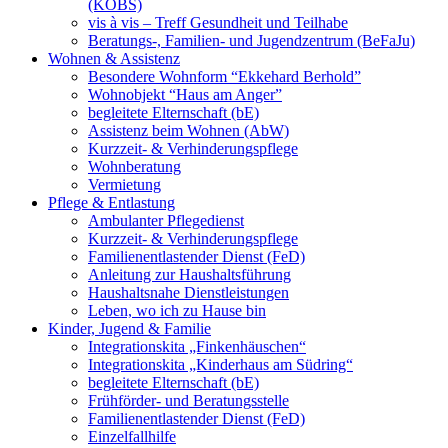
(KOBS)
vis à vis – Treff Gesundheit und Teilhabe
Beratungs-, Familien- und Jugendzentrum (BeFaJu)
Wohnen & Assistenz
Besondere Wohnform “Ekkehard Berhold”
Wohnobjekt “Haus am Anger”
begleitete Elternschaft (bE)
Assistenz beim Wohnen (AbW)
Kurzzeit- & Verhinderungspflege
Wohnberatung
Vermietung
Pflege & Entlastung
Ambulanter Pflegedienst
Kurzzeit- & Verhinderungspflege
Familienentlastender Dienst (FeD)
Anleitung zur Haushaltsführung
Haushaltsnahe Dienstleistungen
Leben, wo ich zu Hause bin
Kinder, Jugend & Familie
Integrationskita „Finkenhäuschen“
Integrationskita „Kinderhaus am Südring“
begleitete Elternschaft (bE)
Frühförder- und Beratungsstelle
Familienentlastender Dienst (FeD)
Einzelfallhilfe