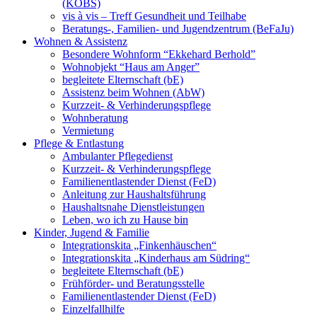
(KOBS)
vis à vis – Treff Gesundheit und Teilhabe
Beratungs-, Familien- und Jugendzentrum (BeFaJu)
Wohnen & Assistenz
Besondere Wohnform “Ekkehard Berhold”
Wohnobjekt “Haus am Anger”
begleitete Elternschaft (bE)
Assistenz beim Wohnen (AbW)
Kurzzeit- & Verhinderungspflege
Wohnberatung
Vermietung
Pflege & Entlastung
Ambulanter Pflegedienst
Kurzzeit- & Verhinderungspflege
Familienentlastender Dienst (FeD)
Anleitung zur Haushaltsführung
Haushaltsnahe Dienstleistungen
Leben, wo ich zu Hause bin
Kinder, Jugend & Familie
Integrationskita „Finkenhäuschen“
Integrationskita „Kinderhaus am Südring“
begleitete Elternschaft (bE)
Frühförder- und Beratungsstelle
Familienentlastender Dienst (FeD)
Einzelfallhilfe