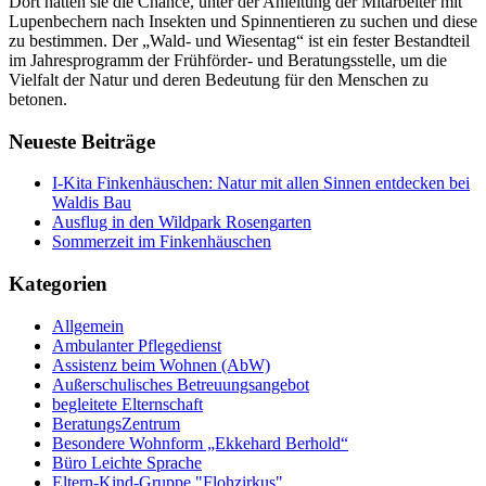
Dort hatten sie die Chance, unter der Anleitung der Mitarbeiter mit
Lupenbechern nach Insekten und Spinnentieren zu suchen und diese
zu bestimmen. Der „Wald- und Wiesentag“ ist ein fester Bestandteil
im Jahresprogramm der Frühförder- und Beratungsstelle, um die
Vielfalt der Natur und deren Bedeutung für den Menschen zu
betonen.
Neueste Beiträge
I-Kita Finkenhäuschen: Natur mit allen Sinnen entdecken bei
Waldis Bau
Ausflug in den Wildpark Rosengarten
Sommerzeit im Finkenhäuschen
Kategorien
Allgemein
Ambulanter Pflegedienst
Assistenz beim Wohnen (AbW)
Außerschulisches Betreuungsangebot
begleitete Elternschaft
BeratungsZentrum
Besondere Wohnform „Ekkehard Berhold“​
Büro Leichte Sprache
Eltern-Kind-Gruppe "Flohzirkus"