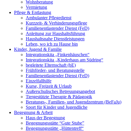
Wohnberatung
Vermietung
Pflege & Entlastung
Ambulanter Pflegedienst
Kurzzeit- & Verhinderungspflege
Familienentlastender Dienst (FeD)
Anleitung zur Haushaltsführung
Haushaltsnahe Dienstleistungen
Leben, wo ich zu Hause bin
Kinder, Jugend & Familie
Integrationskita „Finkenhäuschen“
Integrationskita „Kinderhaus am Südring“
begleitete Elternschaft (bE)
Frühförder- und Beratungsstelle
Familienentlastender Dienst (FeD)
Einzelfallhilfe
Kurse, Freizeit & Urlaub
Außerschulisches Betreuungsangebot
Tiergestützte Therapie & Pädagogik
Beratungs-, Familien- und Jugendzentrum (BeFaJu)
Sport für Kinder und Jugendliche
Begegnung & Arbeit
Haus der Begegnung
Begegnungsstätte “Gute Stube”
Begegnungsstätte „Hüttentreff“