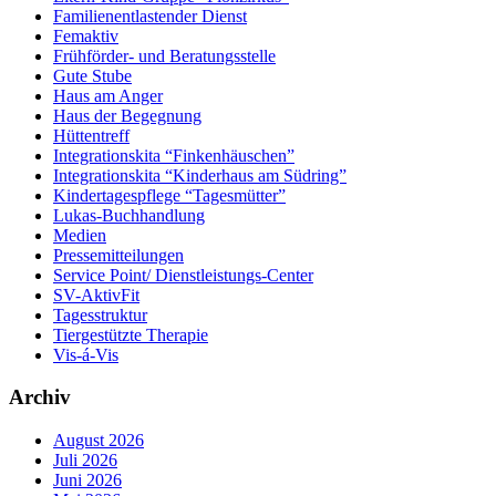
Familienentlastender Dienst
Femaktiv
Frühförder- und Beratungsstelle
Gute Stube
Haus am Anger
Haus der Begegnung
Hüttentreff
Integrationskita “Finkenhäuschen”
Integrationskita “Kinderhaus am Südring”
Kindertagespflege “Tagesmütter”
Lukas-Buchhandlung
Medien
Pressemitteilungen
Service Point/ Dienstleistungs-Center
SV-AktivFit
Tagesstruktur
Tiergestützte Therapie
Vis-á-Vis
Archiv
August 2026
Juli 2026
Juni 2026