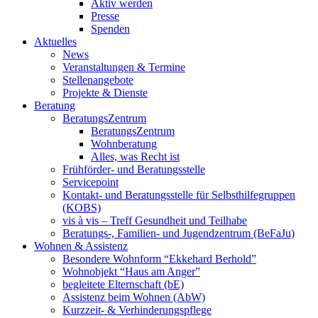
Aktiv werden
Presse
Spenden
Aktuelles
News
Veranstaltungen & Termine
Stellenangebote
Projekte & Dienste
Beratung
BeratungsZentrum
BeratungsZentrum
Wohnberatung
Alles, was Recht ist
Frühförder- und Beratungsstelle
Servicepoint
Kontakt- und Beratungsstelle für Selbsthilfegruppen
(KOBS)
vis à vis – Treff Gesundheit und Teilhabe
Beratungs-, Familien- und Jugendzentrum (BeFaJu)
Wohnen & Assistenz
Besondere Wohnform “Ekkehard Berhold”
Wohnobjekt “Haus am Anger”
begleitete Elternschaft (bE)
Assistenz beim Wohnen (AbW)
Kurzzeit- & Verhinderungspflege