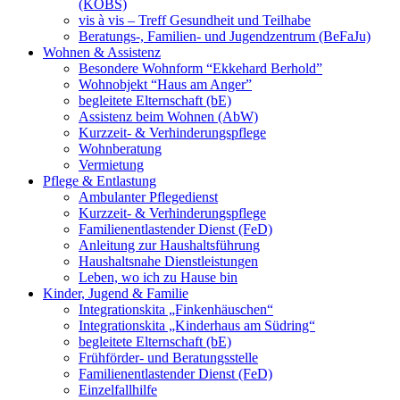
(KOBS)
vis à vis – Treff Gesundheit und Teilhabe
Beratungs-, Familien- und Jugendzentrum (BeFaJu)
Wohnen & Assistenz
Besondere Wohnform “Ekkehard Berhold”
Wohnobjekt “Haus am Anger”
begleitete Elternschaft (bE)
Assistenz beim Wohnen (AbW)
Kurzzeit- & Verhinderungspflege
Wohnberatung
Vermietung
Pflege & Entlastung
Ambulanter Pflegedienst
Kurzzeit- & Verhinderungspflege
Familienentlastender Dienst (FeD)
Anleitung zur Haushaltsführung
Haushaltsnahe Dienstleistungen
Leben, wo ich zu Hause bin
Kinder, Jugend & Familie
Integrationskita „Finkenhäuschen“
Integrationskita „Kinderhaus am Südring“
begleitete Elternschaft (bE)
Frühförder- und Beratungsstelle
Familienentlastender Dienst (FeD)
Einzelfallhilfe