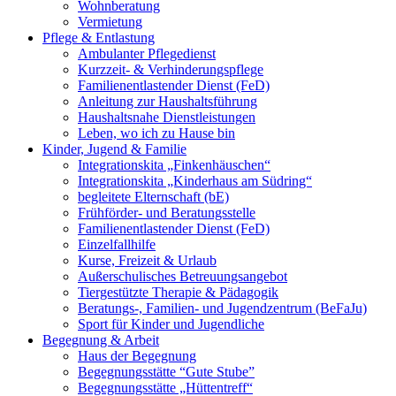
Wohnberatung
Vermietung
Pflege & Entlastung
Ambulanter Pflegedienst
Kurzzeit- & Verhinderungspflege
Familienentlastender Dienst (FeD)
Anleitung zur Haushaltsführung
Haushaltsnahe Dienstleistungen
Leben, wo ich zu Hause bin
Kinder, Jugend & Familie
Integrationskita „Finkenhäuschen“
Integrationskita „Kinderhaus am Südring“
begleitete Elternschaft (bE)
Frühförder- und Beratungsstelle
Familienentlastender Dienst (FeD)
Einzelfallhilfe
Kurse, Freizeit & Urlaub
Außerschulisches Betreuungsangebot
Tiergestützte Therapie & Pädagogik
Beratungs-, Familien- und Jugendzentrum (BeFaJu)
Sport für Kinder und Jugendliche
Begegnung & Arbeit
Haus der Begegnung
Begegnungsstätte “Gute Stube”
Begegnungsstätte „Hüttentreff“