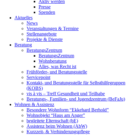
Aktiv werden
Presse
Spenden
Aktuelles
News
Veranstaltungen & Termine
Stellenangebote
Projekte & Dienste
Beratung
BeratungsZentrum
BeratungsZentrum
Wohnberatung
Alles, was Recht ist
Frühförder- und Beratungsstelle
Servicepoint
Kontakt- und Beratungsstelle für Selbsthilfegruppen
(KOBS)
vis à vis – Treff Gesundheit und Teilhabe
Beratungs-, Familien- und Jugendzentrum (BeFaJu)
Wohnen & Assistenz
Besondere Wohnform “Ekkehard Berhold”
Wohnobjekt “Haus am Anger”
begleitete Elternschaft (bE)
Assistenz beim Wohnen (AbW)
Kurzzeit- & Verhinderungspflege