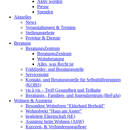
Aktiv werden
Presse
Spenden
Aktuelles
News
Veranstaltungen & Termine
Stellenangebote
Projekte & Dienste
Beratung
BeratungsZentrum
BeratungsZentrum
Wohnberatung
Alles, was Recht ist
Frühförder- und Beratungsstelle
Servicepoint
Kontakt- und Beratungsstelle für Selbsthilfegruppen
(KOBS)
vis à vis – Treff Gesundheit und Teilhabe
Beratungs-, Familien- und Jugendzentrum (BeFaJu)
Wohnen & Assistenz
Besondere Wohnform “Ekkehard Berhold”
Wohnobjekt “Haus am Anger”
begleitete Elternschaft (bE)
Assistenz beim Wohnen (AbW)
Kurzzeit- & Verhinderungspflege