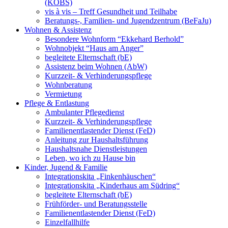
(KOBS)
vis à vis – Treff Gesundheit und Teilhabe
Beratungs-, Familien- und Jugendzentrum (BeFaJu)
Wohnen & Assistenz
Besondere Wohnform “Ekkehard Berhold”
Wohnobjekt “Haus am Anger”
begleitete Elternschaft (bE)
Assistenz beim Wohnen (AbW)
Kurzzeit- & Verhinderungspflege
Wohnberatung
Vermietung
Pflege & Entlastung
Ambulanter Pflegedienst
Kurzzeit- & Verhinderungspflege
Familienentlastender Dienst (FeD)
Anleitung zur Haushaltsführung
Haushaltsnahe Dienstleistungen
Leben, wo ich zu Hause bin
Kinder, Jugend & Familie
Integrationskita „Finkenhäuschen“
Integrationskita „Kinderhaus am Südring“
begleitete Elternschaft (bE)
Frühförder- und Beratungsstelle
Familienentlastender Dienst (FeD)
Einzelfallhilfe