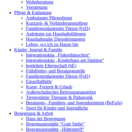
Wohnberatung
Vermietung
Pflege & Entlastung
Ambulanter Pflegedienst
Kurzzeit- & Verhinderungspflege
Familienentlastender Dienst (FeD)
Anleitung zur Haushaltsführung
Haushaltsnahe Dienstleistungen
Leben, wo ich zu Hause bin
Kinder, Jugend & Familie
Integrationskita „Finkenhäuschen“
Integrationskita „Kinderhaus am Südring“
begleitete Elternschaft (bE)
Frühförder- und Beratungsstelle
Familienentlastender Dienst (FeD)
Einzelfallhilfe
Kurse, Freizeit & Urlaub
Außerschulisches Betreuungsangebot
Tiergestützte Therapie & Pädagogik
Beratungs-, Familien- und Jugendzentrum (BeFaJu)
Sport für Kinder und Jugendliche
Begegnung & Arbeit
Haus der Begegnung
Begegnungsstätte “Gute Stube”
Begegnungsstätte „Hüttentreff“