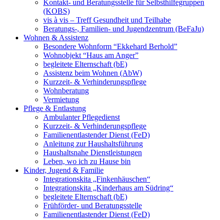
Kontakt- und Beratungsstelle für Selbsthilfegruppen
(KOBS)
vis à vis – Treff Gesundheit und Teilhabe
Beratungs-, Familien- und Jugendzentrum (BeFaJu)
Wohnen & Assistenz
Besondere Wohnform “Ekkehard Berhold”
Wohnobjekt “Haus am Anger”
begleitete Elternschaft (bE)
Assistenz beim Wohnen (AbW)
Kurzzeit- & Verhinderungspflege
Wohnberatung
Vermietung
Pflege & Entlastung
Ambulanter Pflegedienst
Kurzzeit- & Verhinderungspflege
Familienentlastender Dienst (FeD)
Anleitung zur Haushaltsführung
Haushaltsnahe Dienstleistungen
Leben, wo ich zu Hause bin
Kinder, Jugend & Familie
Integrationskita „Finkenhäuschen“
Integrationskita „Kinderhaus am Südring“
begleitete Elternschaft (bE)
Frühförder- und Beratungsstelle
Familienentlastender Dienst (FeD)