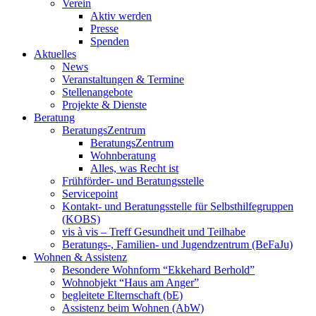
Verein
Aktiv werden
Presse
Spenden
Aktuelles
News
Veranstaltungen & Termine
Stellenangebote
Projekte & Dienste
Beratung
BeratungsZentrum
BeratungsZentrum
Wohnberatung
Alles, was Recht ist
Frühförder- und Beratungsstelle
Servicepoint
Kontakt- und Beratungsstelle für Selbsthilfegruppen
(KOBS)
vis à vis – Treff Gesundheit und Teilhabe
Beratungs-, Familien- und Jugendzentrum (BeFaJu)
Wohnen & Assistenz
Besondere Wohnform “Ekkehard Berhold”
Wohnobjekt “Haus am Anger”
begleitete Elternschaft (bE)
Assistenz beim Wohnen (AbW)