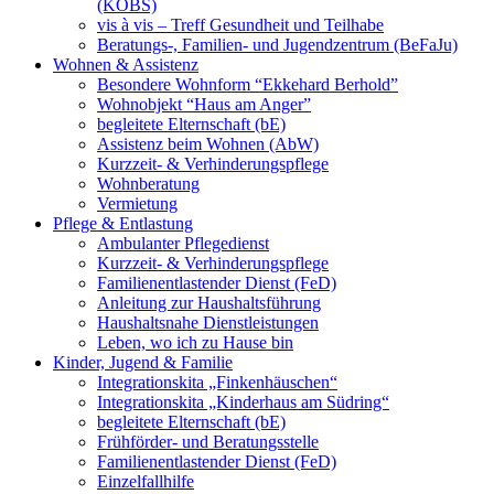
(KOBS)
vis à vis – Treff Gesundheit und Teilhabe
Beratungs-, Familien- und Jugendzentrum (BeFaJu)
Wohnen & Assistenz
Besondere Wohnform “Ekkehard Berhold”
Wohnobjekt “Haus am Anger”
begleitete Elternschaft (bE)
Assistenz beim Wohnen (AbW)
Kurzzeit- & Verhinderungspflege
Wohnberatung
Vermietung
Pflege & Entlastung
Ambulanter Pflegedienst
Kurzzeit- & Verhinderungspflege
Familienentlastender Dienst (FeD)
Anleitung zur Haushaltsführung
Haushaltsnahe Dienstleistungen
Leben, wo ich zu Hause bin
Kinder, Jugend & Familie
Integrationskita „Finkenhäuschen“
Integrationskita „Kinderhaus am Südring“
begleitete Elternschaft (bE)
Frühförder- und Beratungsstelle
Familienentlastender Dienst (FeD)
Einzelfallhilfe