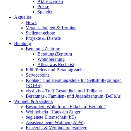
Aktiv werden
Presse
Spenden
Aktuelles
News
Veranstaltungen & Termine
Stellenangebote
Projekte & Dienste
Beratung
BeratungsZentrum
BeratungsZentrum
Wohnberatung
Alles, was Recht ist
Frühförder- und Beratungsstelle
Servicepoint
Kontakt- und Beratungsstelle für Selbsthilfegruppen
(KOBS)
vis à vis – Treff Gesundheit und Teilhabe
Beratungs-, Familien- und Jugendzentrum (BeFaJu)
Wohnen & Assistenz
Besondere Wohnform “Ekkehard Berhold”
Wohnobjekt “Haus am Anger”
begleitete Elternschaft (bE)
Assistenz beim Wohnen (AbW)
Kurzzeit- & Verhinderungspflege