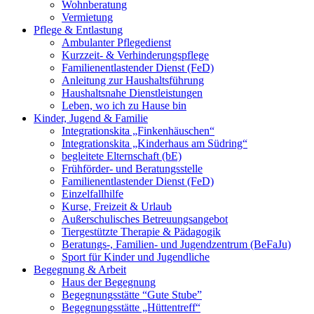
Wohnberatung
Vermietung
Pflege & Entlastung
Ambulanter Pflegedienst
Kurzzeit- & Verhinderungspflege
Familienentlastender Dienst (FeD)
Anleitung zur Haushaltsführung
Haushaltsnahe Dienstleistungen
Leben, wo ich zu Hause bin
Kinder, Jugend & Familie
Integrationskita „Finkenhäuschen“
Integrationskita „Kinderhaus am Südring“
begleitete Elternschaft (bE)
Frühförder- und Beratungsstelle
Familienentlastender Dienst (FeD)
Einzelfallhilfe
Kurse, Freizeit & Urlaub
Außerschulisches Betreuungsangebot
Tiergestützte Therapie & Pädagogik
Beratungs-, Familien- und Jugendzentrum (BeFaJu)
Sport für Kinder und Jugendliche
Begegnung & Arbeit
Haus der Begegnung
Begegnungsstätte “Gute Stube”
Begegnungsstätte „Hüttentreff“