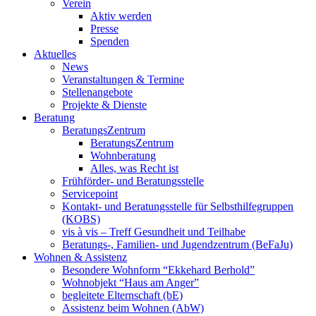
Verein
Aktiv werden
Presse
Spenden
Aktuelles
News
Veranstaltungen & Termine
Stellenangebote
Projekte & Dienste
Beratung
BeratungsZentrum
BeratungsZentrum
Wohnberatung
Alles, was Recht ist
Frühförder- und Beratungsstelle
Servicepoint
Kontakt- und Beratungsstelle für Selbsthilfegruppen
(KOBS)
vis à vis – Treff Gesundheit und Teilhabe
Beratungs-, Familien- und Jugendzentrum (BeFaJu)
Wohnen & Assistenz
Besondere Wohnform “Ekkehard Berhold”
Wohnobjekt “Haus am Anger”
begleitete Elternschaft (bE)
Assistenz beim Wohnen (AbW)