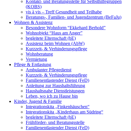
Kontakt- und Beratungsstelle für Selbsthilfegruppen
(KOBS)
vis à vis – Treff Gesundheit und Teilhabe
Beratungs-, Familien- und Jugendzentrum (BeFaJu)
Wohnen & Assistenz
Besondere Wohnform “Ekkehard Berhold”
Wohnobjekt “Haus am Anger”
begleitete Elternschaft (bE)
Assistenz beim Wohnen (AbW)
Kurzzeit- & Verhinderungspflege
Wohnberatung
Vermietung
Pflege & Entlastung
Ambulanter Pflegedienst
Kurzzeit- & Verhinderungspflege
Familienentlastender Dienst (FeD)
Anleitung zur Haushaltsführung
Haushaltsnahe Dienstleistungen
Leben, wo ich zu Hause bin
Kinder, Jugend & Familie
Integrationskita „Finkenhäuschen“
Integrationskita „Kinderhaus am Südring“
begleitete Elternschaft (bE)
Frühförder- und Beratungsstelle
Familienentlastender Dienst (FeD)