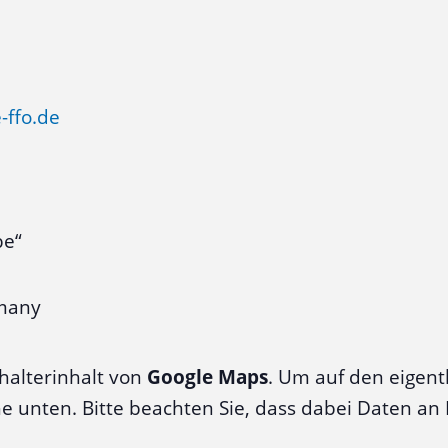
-ffo.de
be“
many
halterinhalt von
Google Maps
. Um auf den eigentl
äche unten. Bitte beachten Sie, dass dabei Daten a