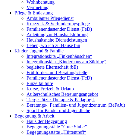
Wohnberatung
Vermietung
Pflege & Entlastung
Ambulanter Pflegedienst
Kurzzeit- & Verhinderungspflege
Familienentlastender Dienst (FeD)
Anleitung zur Haushaltsführung
Haushaltsnahe Dienstleistungen
Leben, wo ich zu Hause bin
Kinder, Jugend & Familie
Integrationskita „Finkenhäuschen“
Integrationskita „Kinderhaus am Südring“
begleitete Elternschaft (bE)
Frühförder- und Beratungsstelle
Familienentlastender Dienst (FeD)
Einzelfallhilfe
Kurse, Freizeit & Urlaub
Außerschulisches Betreuungsangebot
Tiergestützte Therapie & Pädagogik
Beratungs-, Familien- und Jugendzentrum (BeFaJu)
Sport für Kinder und Jugendliche
Begegnung & Arbeit
Haus der Begegnung
Begegnungsstätte “Gute Stube”
Begegnungsstätte „Hüttentreff“