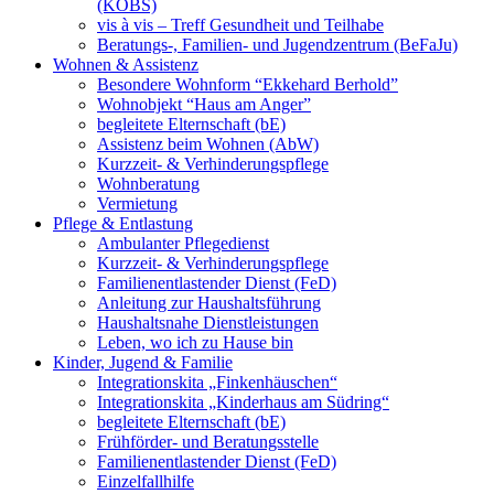
(KOBS)
vis à vis – Treff Gesundheit und Teilhabe
Beratungs-, Familien- und Jugendzentrum (BeFaJu)
Wohnen & Assistenz
Besondere Wohnform “Ekkehard Berhold”
Wohnobjekt “Haus am Anger”
begleitete Elternschaft (bE)
Assistenz beim Wohnen (AbW)
Kurzzeit- & Verhinderungspflege
Wohnberatung
Vermietung
Pflege & Entlastung
Ambulanter Pflegedienst
Kurzzeit- & Verhinderungspflege
Familienentlastender Dienst (FeD)
Anleitung zur Haushaltsführung
Haushaltsnahe Dienstleistungen
Leben, wo ich zu Hause bin
Kinder, Jugend & Familie
Integrationskita „Finkenhäuschen“
Integrationskita „Kinderhaus am Südring“
begleitete Elternschaft (bE)
Frühförder- und Beratungsstelle
Familienentlastender Dienst (FeD)
Einzelfallhilfe