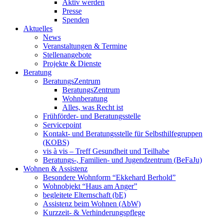
Aktiv werden
Presse
Spenden
Aktuelles
News
Veranstaltungen & Termine
Stellenangebote
Projekte & Dienste
Beratung
BeratungsZentrum
BeratungsZentrum
Wohnberatung
Alles, was Recht ist
Frühförder- und Beratungsstelle
Servicepoint
Kontakt- und Beratungsstelle für Selbsthilfegruppen
(KOBS)
vis à vis – Treff Gesundheit und Teilhabe
Beratungs-, Familien- und Jugendzentrum (BeFaJu)
Wohnen & Assistenz
Besondere Wohnform “Ekkehard Berhold”
Wohnobjekt “Haus am Anger”
begleitete Elternschaft (bE)
Assistenz beim Wohnen (AbW)
Kurzzeit- & Verhinderungspflege