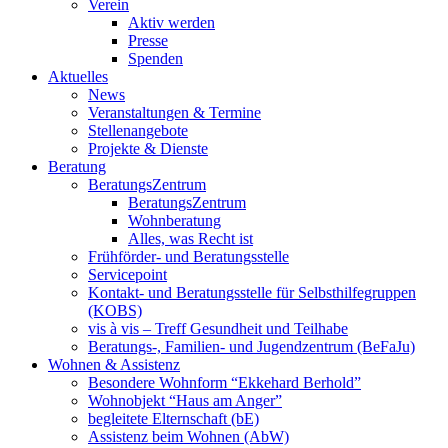
Verein
Aktiv werden
Presse
Spenden
Aktuelles
News
Veranstaltungen & Termine
Stellenangebote
Projekte & Dienste
Beratung
BeratungsZentrum
BeratungsZentrum
Wohnberatung
Alles, was Recht ist
Frühförder- und Beratungsstelle
Servicepoint
Kontakt- und Beratungsstelle für Selbsthilfegruppen
(KOBS)
vis à vis – Treff Gesundheit und Teilhabe
Beratungs-, Familien- und Jugendzentrum (BeFaJu)
Wohnen & Assistenz
Besondere Wohnform “Ekkehard Berhold”
Wohnobjekt “Haus am Anger”
begleitete Elternschaft (bE)
Assistenz beim Wohnen (AbW)