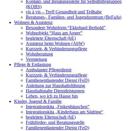
Kontakt- und Beratungsstelle für Selbsthilfegruppen
(KOBS)
vis à vis – Treff Gesundheit und Teilhabe
Beratungs-, Familien- und Jugendzentrum (BeFaJu)
Wohnen & Assistenz
Besondere Wohnform “Ekkehard Berhold”
Wohnobjekt “Haus am Anger”
begleitete Elternschaft (bE)
Assistenz beim Wohnen (AbW)
Kurzzeit- & Verhinderungspflege
Wohnberatung
Vermietung
Pflege & Entlastung
Ambulanter Pflegedienst
Kurzzeit- & Verhinderungspflege
Familienentlastender Dienst (FeD)
Anleitung zur Haushaltsführung
Haushaltsnahe Dienstleistungen
Leben, wo ich zu Hause bin
Kinder, Jugend & Familie
Integrationskita „Finkenhäuschen“
Integrationskita „Kinderhaus am Südring“
begleitete Elternschaft (bE)
Frühförder- und Beratungsstelle
Familienentlastender Dienst (FeD)