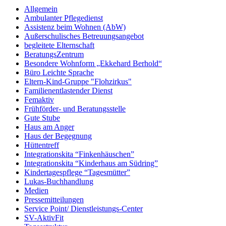
Allgemein
Ambulanter Pflegedienst
Assistenz beim Wohnen (AbW)
Außerschulisches Betreuungsangebot
begleitete Elternschaft
BeratungsZentrum
Besondere Wohnform „Ekkehard Berhold“​
Büro Leichte Sprache
Eltern-Kind-Gruppe "Flohzirkus"
Familienentlastender Dienst
Femaktiv
Frühförder- und Beratungsstelle
Gute Stube
Haus am Anger
Haus der Begegnung
Hüttentreff
Integrationskita “Finkenhäuschen”
Integrationskita “Kinderhaus am Südring”
Kindertagespflege “Tagesmütter”
Lukas-Buchhandlung
Medien
Pressemitteilungen
Service Point/ Dienstleistungs-Center
SV-AktivFit