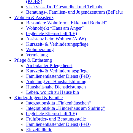
(KOBS)
vis à vis – Treff Gesundheit und Teilhabe
Beratungs-, Familien- und Jugendzentrum (BeFaJu)
Wohnen & Assistenz
Besondere Wohnform “Ekkehard Berhold”
Wohnobjekt “Haus am Anger”
begleitete Elternschaft (bE)
Assistenz beim Wohnen (AbW)
Kurzzeit- & Verhinderungspflege
Wohnberatung
Vermietung
Pflege & Entlastung
Ambulanter Pflegedienst
Kurzzeit- & Verhinderungspflege
Familienentlastender Dienst (FeD)
Anleitung zur Haushaltsführung
Haushaltsnahe Dienstleistungen
Leben, wo ich zu Hause bin
Kinder, Jugend & Familie
Integrationskita „Finkenhäuschen“
Integrationskita „Kinderhaus am Südring“
begleitete Elternschaft (bE)
Frühförder- und Beratungsstelle
Familienentlastender Dienst (FeD)
Einzelfallhilfe