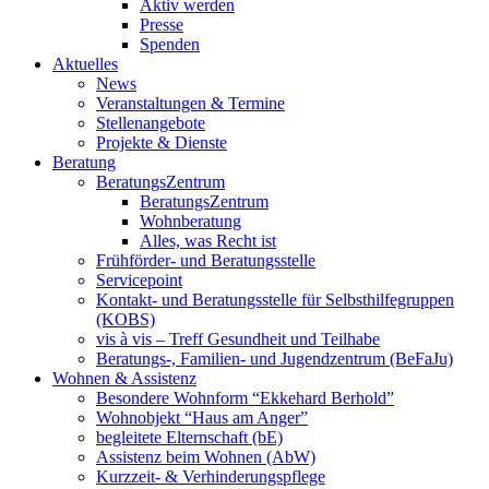
Aktiv werden
Presse
Spenden
Aktuelles
News
Veranstaltungen & Termine
Stellenangebote
Projekte & Dienste
Beratung
BeratungsZentrum
BeratungsZentrum
Wohnberatung
Alles, was Recht ist
Frühförder- und Beratungsstelle
Servicepoint
Kontakt- und Beratungsstelle für Selbsthilfegruppen
(KOBS)
vis à vis – Treff Gesundheit und Teilhabe
Beratungs-, Familien- und Jugendzentrum (BeFaJu)
Wohnen & Assistenz
Besondere Wohnform “Ekkehard Berhold”
Wohnobjekt “Haus am Anger”
begleitete Elternschaft (bE)
Assistenz beim Wohnen (AbW)
Kurzzeit- & Verhinderungspflege