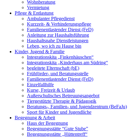
Wohnberatung
Vermietung
Pflege & Entlastung
Ambulanter Pflegedienst
Kurzzeit- & Verhinderungspflege
Familienentlastender Dienst (FeD)
Anleitung zur Haushaltsführung
Haushaltsnahe Dienstleistungen
Leben, wo ich zu Hause bin
Kinder, Jugend & Familie
Integrationskita „Finkenhäuschen“
Integrationskita „Kinderhaus am Südring“
begleitete Elternschaft (bE)
Frühförder- und Beratungsstelle
Familienentlastender Dienst (FeD)
Einzelfallhilfe
Kurse, Freizeit & Urlaub
Außerschulisches Betreuungsangebot
Tiergestützte Therapie & Pädagogik
Beratungs-, Familien- und Jugendzentrum (BeFaJu)
Sport für Kinder und Jugendliche
Begegnung & Arbeit
Haus der Begegnung
Begegnungsstätte “Gute Stube”
Begegnungsstätte „Hüttentreff“